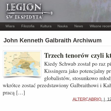
Wiara
Filozofia
Kultura
Nauka
News
Własne recen
John Kenneth Galbraith Archiwum
Trzech tenorów czyli k
Kiedy Schwab został po raz p
Kissingera jako potencjalny p
globalistów, stosunkowo mło
wkrótce zostać przedstawiony Galbraithowi i Kah
pracą […]
ALTERCABRIO
|
1