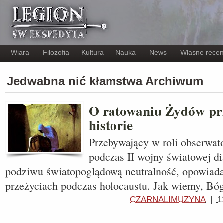
Wiara
Filozofia
Kultura
Nauka
News
Własne recen
Jedwabna nić kłamstwa Archiwum
O ratowaniu Żydów prz
historie
Przebywający w roli obserwato
podczas II wojny światowej d
podziwu światopoglądową neutralność, opowiada
przeżyciach podczas holocaustu. Jak wiemy, Bó
CZARNALIMUZYNA
|
1