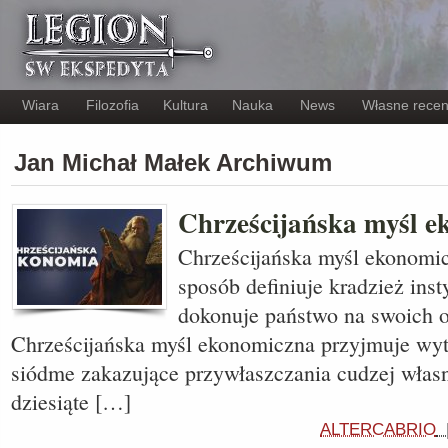
Wiara
Filozofia
Kultura
Nauka
News
Własne recen
Jan Michał Małek Archiwum
Chrześcijańska myśl 
Chrześcijańska myśl ekonomi
sposób definiuje kradzież inst
dokonuje państwo na swoich 
Chrześcijańska myśl ekonomiczna przyjmuje wyt
siódme zakazujące przywłaszczania cudzej własn
dziesiąte […]
ALTERCABRIO