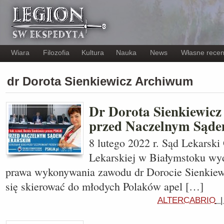
Wiara
Filozofia
Kultura
Nauka
News
Własne recen
dr Dorota Sienkiewicz Archiwum
Dr Dorota Sienkiewic
przed Naczelnym Sąd
8 lutego 2022 r. Sąd Lekarski
Lekarskiej w Białymstoku wy
prawa wykonywania zawodu dr Dorocie Sienkiewic
się skierować do młodych Polaków apel […]
ALTERCABRIO