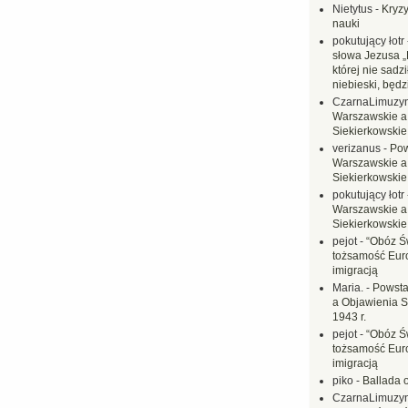
Nietytus
-
Kryzy
nauki
pokutujący łotr
słowa Jezusa „
której nie sadzi
niebieski, będ
CzarnaLimuzy
Warszawskie a
Siekierkowskie 
verizanus
-
Pow
Warszawskie a
Siekierkowskie 
pokutujący łotr
Warszawskie a
Siekierkowskie 
pejot
-
“Obóz Św
tożsamość Eur
imigracją
Maria.
-
Powsta
a Objawienia S
1943 r.
pejot
-
“Obóz Św
tożsamość Eur
imigracją
piko
-
Ballada 
CzarnaLimuzy