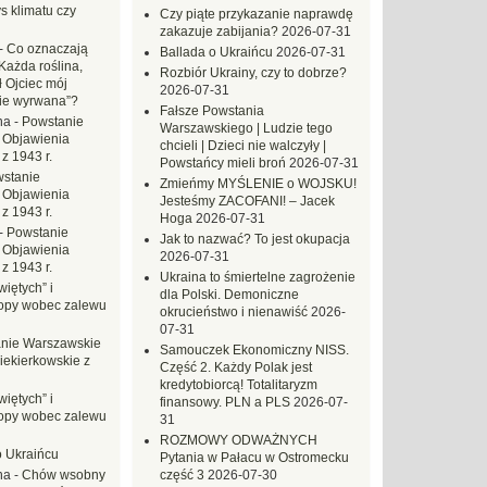
s klimatu czy
Czy piąte przykazanie naprawdę
zakazuje zabijania?
2026-07-31
-
Co oznaczają
Ballada o Ukraińcu
2026-07-31
Każda roślina,
Rozbiór Ukrainy, czy to dobrze?
ł Ojciec mój
2026-07-31
zie wyrwana”?
Fałsze Powstania
na
-
Powstanie
Warszawskiego | Ludzie tego
 Objawienia
chcieli | Dzieci nie walczyły |
z 1943 r.
Powstańcy mieli broń
2026-07-31
stanie
Zmieńmy MYŚLENIE o WOJSKU!
 Objawienia
Jesteśmy ZACOFANI! – Jacek
z 1943 r.
Hoga
2026-07-31
-
Powstanie
Jak to nazwać? To jest okupacja
 Objawienia
2026-07-31
z 1943 r.
Ukraina to śmiertelne zagrożenie
iętych” i
dla Polski. Demoniczne
opy wobec zalewu
okrucieństwo i nienawiść
2026-
07-31
nie Warszawskie
Samouczek Ekonomiczny NISS.
iekierkowskie z
Część 2. Każdy Polak jest
kredytobiorcą! Totalitaryzm
iętych” i
finansowy. PLN a PLS
2026-07-
opy wobec zalewu
31
ROZMOWY ODWAŻNYCH
o Ukraińcu
Pytania w Pałacu w Ostromecku
na
-
Chów wsobny
część 3
2026-07-30