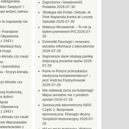
 inteligentów
Zagrożenia i świadomość
Obóz Świętych” i
Polaków
2026-07-30
opy wobec zalewu
Strategia dla Polski. Debata: dr
Piotr Napierała kontra dr Leszek
ch to naprawdę nie
Sykulski
2026-07-30
Mateusz Morawiecki – To nie ja
-
Powstanie
byłem premierem PiS
2026-07-
 Objawienia
30
z 1943 r.
Dzienniki Fauciego i renesans
likwidacji kary
wycieku informacji z laboratoriów
ek Hoga
2026-07-29
 klimatu czy nauki
Najnowsze dane obalają panikę
dotyczącą pożarów lasów
2026-
na
-
07-29
 i ksenofobia
Komu w Polsce przeszkadza
na
-
Kryzys klimatu
medycyna komplementarna? –
prof. Andrzej Frydrychowski
ys klimatu czy
2026-07-29
Nie oddawaj życia za hulajnogę!
szę trydencką.
Mięso armatnie nie z polskich
e dobro!
synów!
2026-07-29
tanie
Samouczek ekonomiczny NISS.
 Objawienia
Część 1. Bezprawie
z 1943 r.
ekonomiczne. Pieniądz dłużny.
 klimatu czy nauki
Socjalizm korporacyjny
2026-07-
nie Warszawskie
29
iekierkowskie z