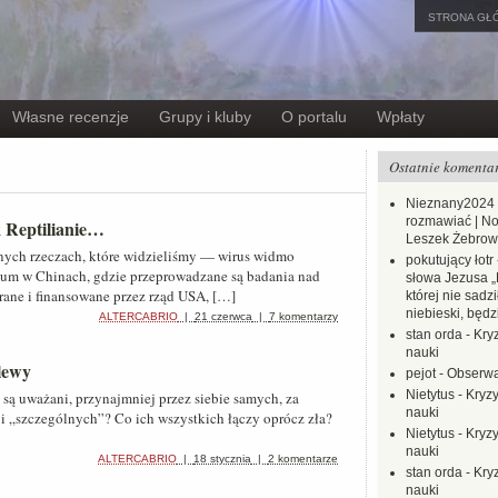
STRONA GŁ
Własne recenzje
Grupy i kluby
O portalu
Wpłaty
Ostatnie komenta
Nieznany2024
rozmawiać | No
k Reptilianie…
Leszek Żebrow
nych rzeczach, które widzieliśmy — wirus widmo
pokutujący łotr
ium w Chinach, gdzie przeprowadzane są badania nad
słowa Jezusa „
ane i finansowane przez rząd USA, […]
której nie sadzi
niebieski, będ
ALTERCABRIO
|
21 czerwca
|
7 komentarzy
stan orda
-
Kryz
nauki
plewy
pejot
-
Obserwa
Nietytus
-
Kryzy
o są uważani, przynajmniej przez siebie samych, za
nauki
 „szczególnych”? Co ich wszystkich łączy oprócz zła?
Nietytus
-
Kryzy
nauki
ALTERCABRIO
|
18 stycznia
|
2 komentarze
stan orda
-
Kryz
nauki