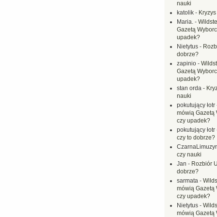
nauki
katolik
-
Kryzys
Maria.
-
Wildste
Gazetą Wyborc
upadek?
Nietytus
-
Rozbi
dobrze?
zapinio
-
Wilds
Gazetą Wyborc
upadek?
stan orda
-
Kryz
nauki
pokutujący łotr
mówią Gazetą 
czy upadek?
pokutujący łotr
czy to dobrze?
CzarnaLimuzy
czy nauki
Jan
-
Rozbiór U
dobrze?
sarmata
-
Wilds
mówią Gazetą 
czy upadek?
Nietytus
-
Wilds
mówią Gazetą 