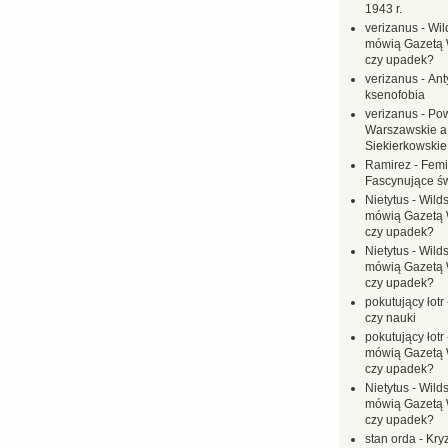
1943 r.
verizanus
-
Wil
mówią Gazetą 
czy upadek?
verizanus
-
Ant
ksenofobia
verizanus
-
Pow
Warszawskie a
Siekierkowskie 
Ramirez
-
Femi
Fascynujące ś
Nietytus
-
Wilds
mówią Gazetą 
czy upadek?
Nietytus
-
Wilds
mówią Gazetą 
czy upadek?
pokutujący łotr
czy nauki
pokutujący łotr
mówią Gazetą 
czy upadek?
Nietytus
-
Wilds
mówią Gazetą 
czy upadek?
stan orda
-
Kryz