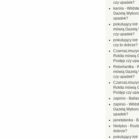
czy upadek?
karola
-
Wildste
Gazetą Wyborc
upadek?
pokutujący łotr
mówią Gazetą 
czy upadek?
pokutujący łotr
czy to dobrze?
CzarnaLimuzy
Rokita mówią 
Postęp czy up
Rebeliantka
-
W
mówią Gazetą 
czy upadek?
CzarnaLimuzy
Rokita mówią 
Postęp czy up
zapinio
-
Balla
zapinio
-
Wilds
Gazetą Wyborc
upadek?
janetatanka
-
B
Nietytus
-
Rozbi
dobrze?
pokutujący łotr