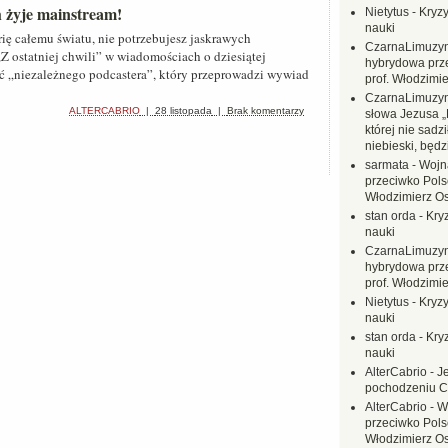
 żyje mainstream!
Nietytus
-
Kryzy
nauki
orię całemu światu, nie potrzebujesz jaskrawych
CzarnaLimuzy
 ostatniej chwili” w wiadomościach o dziesiątej
hybrydowa prz
ć „niezależnego podcastera”, który przeprowadzi wywiad
prof. Włodzimi
CzarnaLimuzy
ALTERCABRIO
|
28 listopada
|
Brak komentarzy
słowa Jezusa „
której nie sadzi
niebieski, będ
sarmata
-
Wojn
przeciwko Polsc
Włodzimierz O
stan orda
-
Kryz
nauki
CzarnaLimuzy
hybrydowa prz
prof. Włodzimi
Nietytus
-
Kryzy
nauki
stan orda
-
Kryz
nauki
AlterCabrio
-
J
pochodzeniu C
AlterCabrio
-
W
przeciwko Polsc
Włodzimierz O