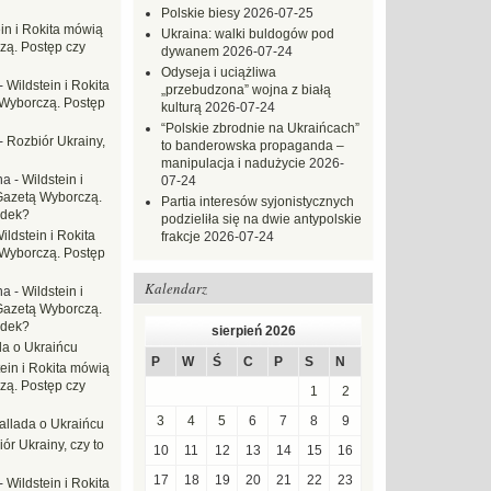
Polskie biesy
2026-07-25
in i Rokita mówią
Ukraina: walki buldogów pod
zą. Postęp czy
dywanem
2026-07-24
Odyseja i uciążliwa
-
Wildstein i Rokita
„przebudzona” wojna z białą
Wyborczą. Postęp
kulturą
2026-07-24
“Polskie zbrodnie na Ukraińcach”
-
Rozbiór Ukrainy,
to banderowska propaganda –
manipulacja i nadużycie
2026-
na
-
Wildstein i
07-24
Gazetą Wyborczą.
Partia interesów syjonistycznych
adek?
podzieliła się na dwie antypolskie
ildstein i Rokita
frakcje
2026-07-24
Wyborczą. Postęp
Kalendarz
na
-
Wildstein i
Gazetą Wyborczą.
adek?
sierpień 2026
da o Ukraińcu
P
W
Ś
C
P
S
N
tein i Rokita mówią
zą. Postęp czy
1
2
3
4
5
6
7
8
9
allada o Ukraińcu
ór Ukrainy, czy to
10
11
12
13
14
15
16
17
18
19
20
21
22
23
-
Wildstein i Rokita