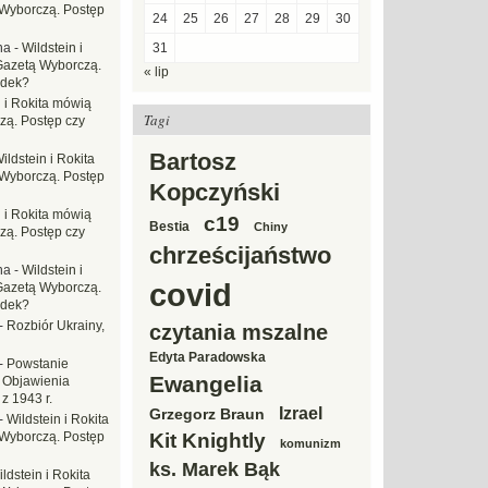
Wyborczą. Postęp
24
25
26
27
28
29
30
na
-
Wildstein i
31
Gazetą Wyborczą.
« lip
adek?
n i Rokita mówią
Tagi
zą. Postęp czy
Bartosz
ildstein i Rokita
Wyborczą. Postęp
Kopczyński
n i Rokita mówią
c19
Bestia
Chiny
zą. Postęp czy
chrześcijaństwo
na
-
Wildstein i
covid
Gazetą Wyborczą.
adek?
-
Rozbiór Ukrainy,
czytania mszalne
Edyta Paradowska
-
Powstanie
Ewangelia
 Objawienia
z 1943 r.
Izrael
Grzegorz Braun
-
Wildstein i Rokita
Wyborczą. Postęp
Kit Knightly
komunizm
ks. Marek Bąk
ldstein i Rokita