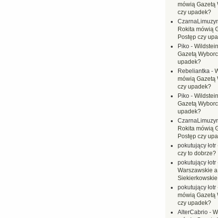
mówią Gazetą 
czy upadek?
CzarnaLimuzy
Rokita mówią 
Postęp czy up
Piko
-
Wildstei
Gazetą Wyborc
upadek?
Rebeliantka
-
W
mówią Gazetą 
czy upadek?
Piko
-
Wildstei
Gazetą Wyborc
upadek?
CzarnaLimuzy
Rokita mówią 
Postęp czy up
pokutujący łotr
czy to dobrze?
pokutujący łotr
Warszawskie a
Siekierkowskie 
pokutujący łotr
mówią Gazetą 
czy upadek?
AlterCabrio
-
Wi