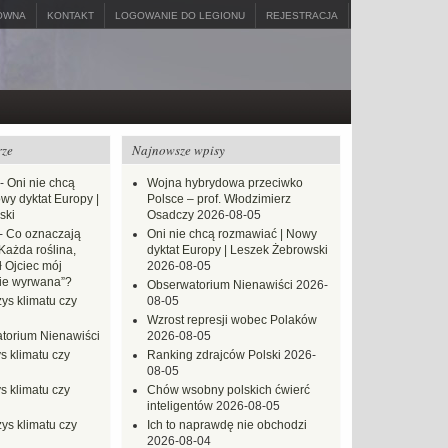
ÓWNA
KONTAKT
LOGOWANIE DO LEGIONU
REJESTRACJA
rze
Najnowsze wpisy
-
Oni nie chcą
Wojna hybrydowa przeciwko
wy dyktat Europy |
Polsce – prof. Włodzimierz
ski
Osadczy
2026-08-05
-
Co oznaczają
Oni nie chcą rozmawiać | Nowy
Każda roślina,
dyktat Europy | Leszek Żebrowski
ł Ojciec mój
2026-08-05
zie wyrwana”?
Obserwatorium Nienawiści
2026-
ys klimatu czy
08-05
Wzrost represji wobec Polaków
torium Nienawiści
2026-08-05
s klimatu czy
Ranking zdrajców Polski
2026-
08-05
s klimatu czy
Chów wsobny polskich ćwierć
inteligentów
2026-08-05
ys klimatu czy
Ich to naprawdę nie obchodzi
2026-08-04