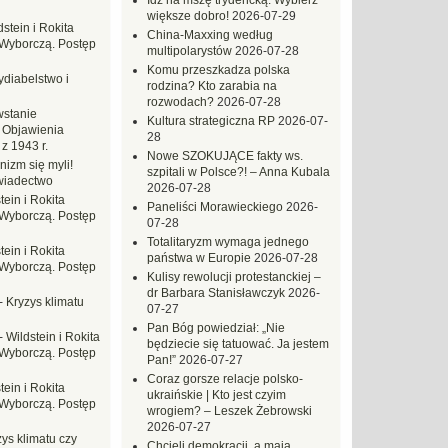
Idź na mszę trydencką. Wybierz
większe dobro!
2026-07-29
dstein i Rokita
China-Maxxing według
Wyborczą. Postęp
multipolarystów
2026-07-28
Komu przeszkadza polska
ydiabelstwo i
rodzina? Kto zarabia na
rozwodach?
2026-07-28
stanie
Kultura strategiczna RP
2026-07-
 Objawienia
28
z 1943 r.
Nowe SZOKUJĄCE fakty ws.
nizm się myli!
szpitali w Polsce?! – Anna Kubala
wiadectwo
2026-07-28
tein i Rokita
Paneliści Morawieckiego
2026-
Wyborczą. Postęp
07-28
Totalitaryzm wymaga jednego
tein i Rokita
państwa w Europie
2026-07-28
Wyborczą. Postęp
Kulisy rewolucji protestanckiej –
dr Barbara Stanisławczyk
2026-
-
Kryzys klimatu
07-27
Pan Bóg powiedział: „Nie
-
Wildstein i Rokita
będziecie się tatuować. Ja jestem
Wyborczą. Postęp
Pan!”
2026-07-27
Coraz gorsze relacje polsko-
tein i Rokita
ukraińskie | Kto jest czyim
Wyborczą. Postęp
wrogiem? – Leszek Żebrowski
2026-07-27
ys klimatu czy
Chcieli demokracji, a mają