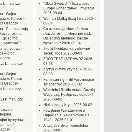
s klimatu czy
“Obóz Świętych” i tożsamość
Europy wobec zalewu imigracją
2026-08-04
na
-
Wojna
eciwko Polsce –
Wojna z Matką Bożą trwa
2026-
erz Osadczy
08-04
na
-
Co oznaczają
Co oznaczają słowa Jezusa
Każda roślina,
„Każda roślina, której nie sadził
ł Ojciec mój
Ojciec mój niebieski, będzie
zie wyrwana”?
wyrwana”?
2026-08-04
a hybrydowa
Skutki likwidacji kary głównej –
e – prof.
Jacek Hoga
2026-08-03
sadczy
ZRÓB TEST I SPRAWDŹ
2026-
ys klimatu czy
08-03
Kryzys klimatu czy nauki
2026-
na
-
Wojna
08-03
eciwko Polsce –
Feminizm się myli! Fascynujące
erz Osadczy
świadectwo
2026-08-02
s klimatu czy
Wildstein i Rokita mówią Gazetą
Wyborczą. Postęp czy upadek?
ys klimatu czy
2026-08-02
Niekoszerny Krym
2026-08-02
eszcze o
Powstanie Warszawskie a
hopina
Objawienia Siekierkowskie z
ojna hybrydowa
1943 r.
2026-08-01
e – prof.
Antydiabelstwo i ksenofobia
sadczy
2026-08-01