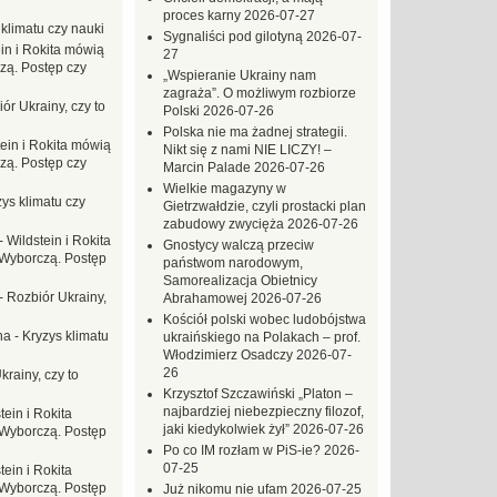
proces karny
2026-07-27
 klimatu czy nauki
Sygnaliści pod gilotyną
2026-07-
in i Rokita mówią
27
zą. Postęp czy
„Wspieranie Ukrainy nam
zagraża”. O możliwym rozbiorze
ór Ukrainy, czy to
Polski
2026-07-26
Polska nie ma żadnej strategii.
tein i Rokita mówią
Nikt się z nami NIE LICZY! –
zą. Postęp czy
Marcin Palade
2026-07-26
Wielkie magazyny w
ys klimatu czy
Gietrzwałdzie, czyli prostacki plan
zabudowy zwycięża
2026-07-26
-
Wildstein i Rokita
Gnostycy walczą przeciw
Wyborczą. Postęp
państwom narodowym,
Samorealizacja Obietnicy
-
Rozbiór Ukrainy,
Abrahamowej
2026-07-26
Kościół polski wobec ludobójstwa
na
-
Kryzys klimatu
ukraińskiego na Polakach – prof.
Włodzimierz Osadczy
2026-07-
26
krainy, czy to
Krzysztof Szczawiński „Platon –
najbardziej niebezpieczny filozof,
tein i Rokita
jaki kiedykolwiek żył”
2026-07-26
Wyborczą. Postęp
Po co IM rozłam w PiS-ie?
2026-
07-25
tein i Rokita
Wyborczą. Postęp
Już nikomu nie ufam
2026-07-25