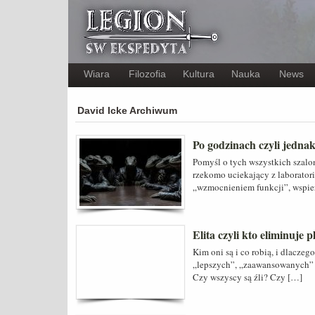
Wiara
Filozofia
Kultura
Nauka
News
David Icke Archiwum
Po godzinach czyli jedna
Pomyśl o tych wszystkich szalo
rzekomo uciekający z laborator
„wzmocnieniem funkcji”, wspier
Elita czyli kto eliminuje 
Kim oni są i co robią, i dlaczeg
„lepszych”, „zaawansowanych” i
Czy wszyscy są źli? Czy […]