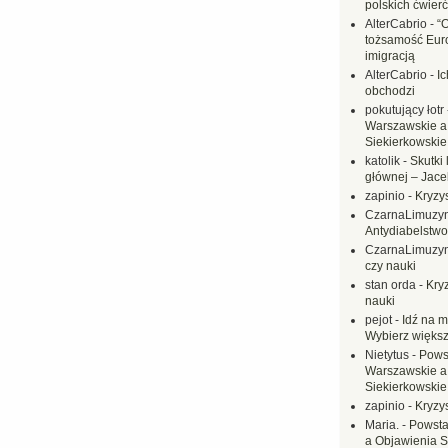
polskich ćwierć
AlterCabrio
-
“
tożsamość Eur
imigracją
AlterCabrio
-
I
obchodzi
pokutujący łotr
Warszawskie a
Siekierkowskie 
katolik
-
Skutki 
głównej – Jac
zapinio
-
Kryzys
CzarnaLimuzy
Antydiabelstwo
CzarnaLimuzy
czy nauki
stan orda
-
Kryz
nauki
pejot
-
Idź na m
Wybierz większ
Nietytus
-
Pows
Warszawskie a
Siekierkowskie 
zapinio
-
Kryzys
Maria.
-
Powsta
a Objawienia S