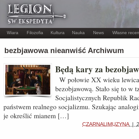
Wiara
Filozofia
Kultura
Nauka
News
Własne recen
bezbjawowa nieanwiść Archiwum
Będą kary za bezobja
W połowie XX wieku lewica 
bezobjawową. Stało się to w 
Socjalistycznych Republik Ra
państwem realnego socjalizmu. Szukając analogi
je określić mianem […]
CZARNALIMUZYNA
|
2