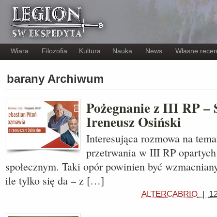
Wiara
Filozofia
Kultura
Nauka
News
Własne recen
barany Archiwum
Pożegnanie z III RP – 
Ireneusz Osiński
Interesująca rozmowa na tema
przetrwania w III RP opartyc
społecznym. Taki opór powinien być wzmacniany
ile tylko się da – z […]
ALTERCABRIO
|
1