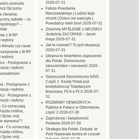
2026-07-31
dzic przeszła
ncji Ojczyzny
Fałsze Powstania
Warszawskiego | Ludzie tego
a Ukrainie,
chcieli | Dzieci nie walczyły |
yczny, kabała – co
Powstańcy mieli broń
2026-07-31
wspólnego? –
ński
Zmieńmy MYŚLENIE o WOJSKU!
Jesteśmy ZACOFANI! – Jacek
ie z III RP
Hoga
2026-07-31
i wybory
Jak to nazwać? To jest okupacja
 klimatu czy nauki
2026-07-31
ożegnanie z III RP
Ukraina to śmiertelne zagrożenie
i wybory
dla Polski. Demoniczne
icz
-
Pożegnanie z
okrucieństwo i nienawiść
2026-
macja i wybory
07-31
erwatorium
Samouczek Ekonomiczny NISS.
Część 2. Każdy Polak jest
na
-
Pożegnanie z
kredytobiorcą! Totalitaryzm
macja i wybory
finansowy. PLN a PLS
2026-07-
icz
-
Pożegnanie z
31
macja i wybory
ROZMOWY ODWAŻNYCH
-
Co oznaczają
Pytania w Pałacu w Ostromecku
Każda roślina,
część 3
2026-07-30
ł Ojciec mój
Zagrożenia i świadomość
zie wyrwana”?
Polaków
2026-07-30
na
-
Co oznaczają
Strategia dla Polski. Debata: dr
Każda roślina,
Piotr Napierała kontra dr Leszek
ł Ojciec mój