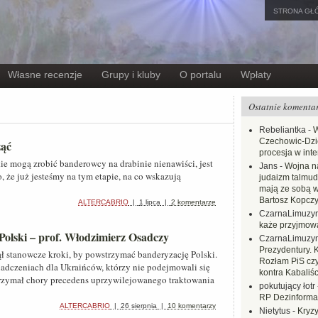
STRONA GŁ
Własne recenzje
Grupy i kluby
O portalu
Wpłaty
Ostatnie komenta
Rebeliantka
-
W
Czechowic-Dzie
ząć
procesja w inte
ie mogą zrobić banderowcy na drabinie nienawiści, jest
Jans
-
Wojna na
o, że już jesteśmy na tym etapie, na co wskazują
judaizm talmud
mają ze sobą 
Bartosz Kopczy
ALTERCABRIO
|
1 lipca
|
2 komentarze
CzarnaLimuzy
każe przyjmow
Polski – prof. Włodzimierz Osadczy
CzarnaLimuzy
Prezydentury. 
ł stanowcze kroki, by powstrzymać banderyzację Polski.
Rozłam PiS czy
iadczeniach dla Ukraińców, którzy nie podejmowali się
kontra Kabaliśc
trzymał chory precedens uprzywilejowanego traktowania
pokutujący łotr
RP Dezinformac
ALTERCABRIO
|
26 sierpnia
|
10 komentarzy
Nietytus
-
Kryzy