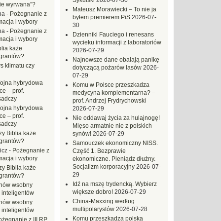
Sykulski
2026-07-30
zie wyrwana”?
Mateusz Morawiecki – To nie ja
na
-
Pożegnanie z
byłem premierem PiS
2026-07-
macja i wybory
30
na
-
Pożegnanie z
Dzienniki Fauciego i renesans
macja i wybory
wycieku informacji z laboratoriów
blia każe
2026-07-29
grantów?
Najnowsze dane obalają panikę
s klimatu czy
dotyczącą pożarów lasów
2026-
07-29
ojna hybrydowa
Komu w Polsce przeszkadza
e – prof.
medycyna komplementarna? –
sadczy
prof. Andrzej Frydrychowski
ojna hybrydowa
2026-07-29
e – prof.
Nie oddawaj życia za hulajnogę!
sadczy
Mięso armatnie nie z polskich
zy Biblia każe
synów!
2026-07-29
grantów?
Samouczek ekonomiczny NISS.
icz
-
Pożegnanie z
Część 1. Bezprawie
macja i wybory
ekonomiczne. Pieniądz dłużny.
Socjalizm korporacyjny
2026-07-
zy Biblia każe
29
grantów?
Idź na mszę trydencką. Wybierz
hów wsobny
większe dobro!
2026-07-29
 inteligentów
China-Maxxing według
hów wsobny
multipolarystów
2026-07-28
 inteligentów
Komu przeszkadza polska
ożegnanie z III RP