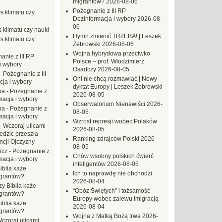
migrantów?
2026-08-06
Pożegnanie z III RP
s klimatu czy
Dezinformacja i wybory
2026-08-
06
 klimatu czy nauki
Hymn zmienić TRZEBA! | Leszek
s klimatu czy
Żebrowski
2026-08-06
Wojna hybrydowa przeciwko
anie z III RP
Polsce – prof. Włodzimierz
i wybory
Osadczy
2026-08-05
-
Pożegnanie z III
Oni nie chcą rozmawiać | Nowy
ja i wybory
dyktat Europy | Leszek Żebrowski
na
-
Pożegnanie z
2026-08-05
macja i wybory
Obserwatorium Nienawiści
2026-
na
-
Pożegnanie z
08-05
macja i wybory
Wzrost represji wobec Polaków
-
Wczoraj ulicami
2026-08-05
dzic przeszła
Ranking zdrajców Polski
2026-
ncji Ojczyzny
08-05
icz
-
Pożegnanie z
Chów wsobny polskich ćwierć
macja i wybory
inteligentów
2026-08-05
iblia każe
Ich to naprawdę nie obchodzi
grantów?
2026-08-04
zy Biblia każe
“Obóz Świętych” i tożsamość
grantów?
Europy wobec zalewu imigracją
iblia każe
2026-08-04
grantów?
Wojna z Matką Bożą trwa
2026-
czoraj ulicami