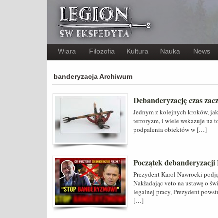
Wiara
Filozofia
Kultura
Nauka
News
banderyzacja Archiwum
Debanderyzację czas zac
Jednym z kolejnych kroków, jak
terroryzm, i wiele wskazuje na t
podpalenia obiektów w […]
Początek debanderyzacji 
Prezydent Karol Nawrocki podją
Nakładając veto na ustawę o św
legalnej pracy, Prezydent pows
[…]