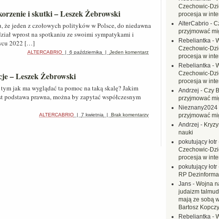
Czechowic-Dzie
korzenie i skutki – Leszek Żebrowski
procesja w inte
AlterCabrio
-
C
, że jeden z czołowych polityków w Polsce, do niedawna
przyjmować mi
dział wprost na spotkaniu ze swoimi sympatykami i
Rebeliantka
-
W
wcu 2022 […]
Czechowic-Dzie
ALTERCABRIO
|
6 października
|
Jeden komentarz
procesja w inte
Rebeliantka
-
W
Czechowic-Dzie
ncje – Leszek Żebrowski
procesja w inte
tym jak ma wyglądać ta pomoc na taką skalę? Jakim
Andrzej
-
Czy B
st podstawa prawna, można by zapytać współczesnym
przyjmować mi
Nieznany2024
ALTERCABRIO
|
7 kwietnia
|
Brak komentarzy
przyjmować mi
Andrzej
-
Kryzy
nauki
pokutujący łotr
Czechowic-Dzie
procesja w inte
pokutujący łotr
RP Dezinformac
Jans
-
Wojna na
judaizm talmud
mają ze sobą 
Bartosz Kopczy
Rebeliantka
-
W