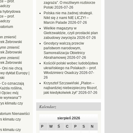
e – prof.
zagraża”. O możliwym rozbiorze
sadczy
Polski
2026-07-26
a hybrydowa
Polska nie ma żadnej strategii.
e – prof.
Nikt się z nami NIE LICZY! –
sadczy
Marcin Palade
2026-07-26
atorium
Wielkie magazyny w
Gietrzwałdzie, czyli prostacki plan
n zmienić
zabudowy zwycięża
2026-07-26
zek Żebrowski
Gnostycy walczą przeciw
ymn zmienić
państwom narodowym,
zek Żebrowski
Samorealizacja Obietnicy
Abrahamowej
2026-07-26
ymn zmienić
zek Żebrowski
Kościół polski wobec ludobójstwa
ukraińskiego na Polakach – prof.
-
Oni nie chcą
Włodzimierz Osadczy
2026-07-
wy dyktat Europy |
26
ski
Krzysztof Szczawiński „Platon –
-
Co oznaczają
najbardziej niebezpieczny filozof,
Każda roślina,
jaki kiedykolwiek żył”
2026-07-26
ł Ojciec mój
zie wyrwana”?
ys klimatu czy
Kalendarz
torium Nienawiści
sierpień 2026
s klimatu czy
P
W
Ś
C
P
S
N
s klimatu czy