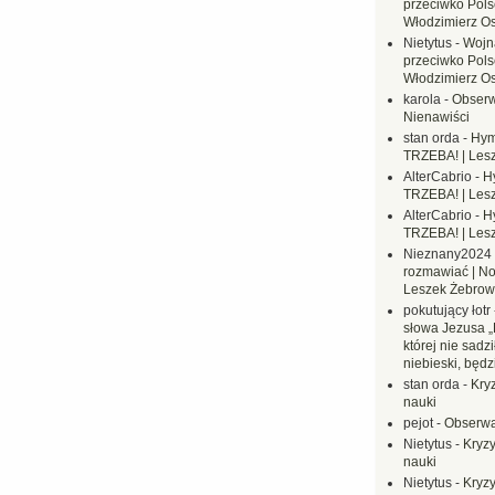
przeciwko Polsc
Włodzimierz O
Nietytus
-
Wojn
przeciwko Polsc
Włodzimierz O
karola
-
Obserw
Nienawiści
stan orda
-
Hym
TRZEBA! | Les
AlterCabrio
-
H
TRZEBA! | Les
AlterCabrio
-
H
TRZEBA! | Les
Nieznany2024
rozmawiać | No
Leszek Żebrow
pokutujący łotr
słowa Jezusa „
której nie sadzi
niebieski, będ
stan orda
-
Kryz
nauki
pejot
-
Obserwa
Nietytus
-
Kryzy
nauki
Nietytus
-
Kryzy