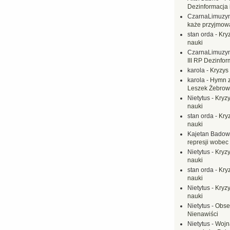
Dezinformacja 
CzarnaLimuzy
każe przyjmow
stan orda
-
Kryz
nauki
CzarnaLimuzy
III RP Dezinfor
karola
-
Kryzys 
karola
-
Hymn z
Leszek Żebrow
Nietytus
-
Kryzy
nauki
stan orda
-
Kryz
nauki
Kajetan Badow
represji wobec
Nietytus
-
Kryzy
nauki
stan orda
-
Kryz
nauki
Nietytus
-
Kryzy
nauki
Nietytus
-
Obse
Nienawiści
Nietytus
-
Wojn