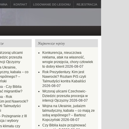
ÓWNA
KONTAKT
LOGOWANIE DO LEGIONU
REJESTRACJA
rze
Najnowsze wpisy
czoraj ulicami
Konkurencja, nieuczciwa
dzic przeszła
reklama, atak na własność,
ncji Ojczyzny
wrogie przejęcia, chory człowiek
to dobry klient
2026-08-07
 Ukrainie,
yczny, kabała – co
Rok Prezydentury. Kim jest
wspólnego? –
Nawrocki? Rozłam PiS czyli
ński
Talmudyści kontra Kabaliści
2026-08-07
na
-
Czy Biblia
ać migrantów?
Wczoraj ulicami Czechowic-
Dziedzic przeszła procesja w
na
-
Rok
intencji Ojczyzny
2026-08-07
Kim jest Nawrocki?
li Talmudyści
Wojna na Ukrainie, judaizm
i
talmudyczny, kabała – co mają ze
sobą wspólnego? – Bartosz
-
Pożegnanie z III
Kopczyński
2026-08-07
ja i wybory
Czy Biblia każe przyjmować
s klimatu czy