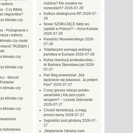
rodzina? Kto zarabia na
i wybory
rozwodach?
2026-07-28
na
-
Czy Biblia
Kultura strategiczna RP
2026-07-
ać migrantów?
28
ys klimatu czy
Nowe SZOKUJĄCE fakty ws.
szpitali w Polsce?! – Anna Kubala
na
-
Pożegnanie z
2026-07-28
macja i wybory
Paneliści Morawieckiego
2026-
klimatu czy nauki
07-28
mienić TRZEBA! |
Totalitaryzm wymaga jednego
ski
państwa w Europie
2026-07-28
s klimatu czy
Kulisy rewolucji protestanckiej –
dr Barbara Stanisławczyk
2026-
ys klimatu czy
07-27
Pan Bóg powiedział: „Nie
icz
-
Wzrost
będziecie się tatuować. Ja jestem
 Polaków
Pan!”
2026-07-27
s klimatu czy
Coraz gorsze relacje polsko-
ukraińskie | Kto jest czyim
ys klimatu czy
wrogiem? – Leszek Żebrowski
2026-07-27
s klimatu czy
Chcieli demokracji, a mają
proces karny
2026-07-27
rwatorium
Sygnaliści pod gilotyną
2026-07-
27
a hybrydowa
„Wspieranie Ukrainy nam