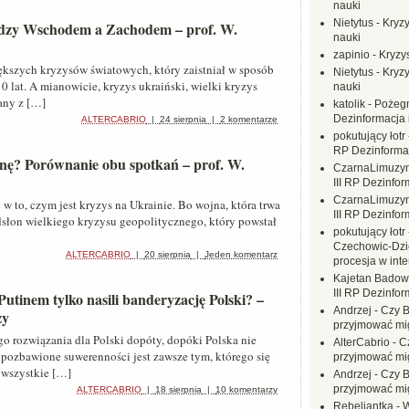
nauki
Nietytus
-
Kryzy
ędzy Wschodem a Zachodem – prof. W.
nauki
zapinio
-
Kryzys
kszych kryzysów światowych, który zaistniał w sposób
Nietytus
-
Kryzy
0 lat. A mianowicie, kryzys ukraiński, wielki kryzys
nauki
zany z […]
katolik
-
Pożegn
Dezinformacja 
ALTERCABRIO
|
24 sierpnia
|
2 komentarze
pokutujący łotr
RP Dezinformac
ę? Porównanie obu spotkań – prof. W.
CzarnaLimuzy
III RP Dezinfor
CzarnaLimuzy
 to, czym jest kryzys na Ukrainie. Bo wojna, która trwa
III RP Dezinfor
odsłon wielkiego kryzysu geopolitycznego, który powstał
pokutujący łotr
Czechowic-Dzie
ALTERCABRIO
|
20 sierpnia
|
Jeden komentarz
procesja w inte
Kajetan Badow
III RP Dezinfor
utinem tylko nasili banderyzację Polski? –
Andrzej
-
Czy B
zy
przyjmować mi
go rozwiązania dla Polski dopóty, dopóki Polska nie
AlterCabrio
-
C
pozbawione suwerenności jest zawsze tym, którego się
przyjmować mi
ę wszystkie […]
Andrzej
-
Czy B
przyjmować mi
ALTERCABRIO
|
18 sierpnia
|
10 komentarzy
Rebeliantka
-
W