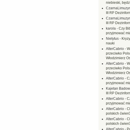
niebieski, będ
CzarnaLimuzy
III RP Dezinfor
CzarnaLimuzy
III RP Dezinfor
karola
-
Czy Bi
przyjmować mi
Nietytus
-
Kryzy
nauki
AlterCabrio
-
W
przeciwko Polsc
Włodzimierz O
AlterCabrio
-
W
przeciwko Polsc
Włodzimierz O
AlterCabrio
-
C
przyjmować mi
Kajetan Badow
III RP Dezinfor
AlterCabrio
-
C
przyjmować mi
AlterCabrio
-
C
polskich ćwierć
AlterCabrio
-
C
polskich ćwierć
AlterCabrio
-
P