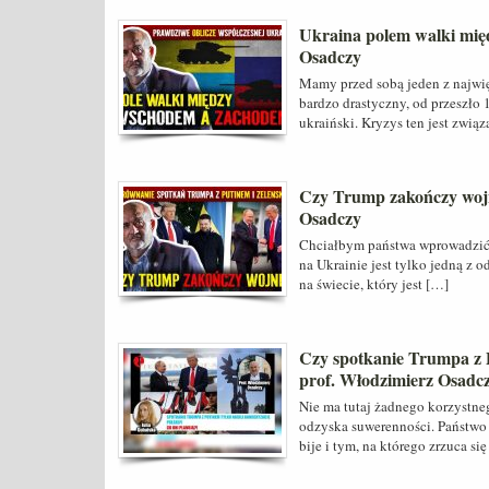
Ukraina polem walki mi
Osadczy
Mamy przed sobą jeden z najwię
bardzo drastyczny, od przeszło 1
ukraiński. Kryzys ten jest zwią
Czy Trump zakończy wojn
Osadczy
Chciałbym państwa wprowadzić w
na Ukrainie jest tylko jedną z 
na świecie, który jest […]
Czy spotkanie Trumpa z P
prof. Włodzimierz Osadc
Nie ma tutaj żadnego korzystne
odzyska suwerenności. Państwo 
bije i tym, na którego zrzuca si