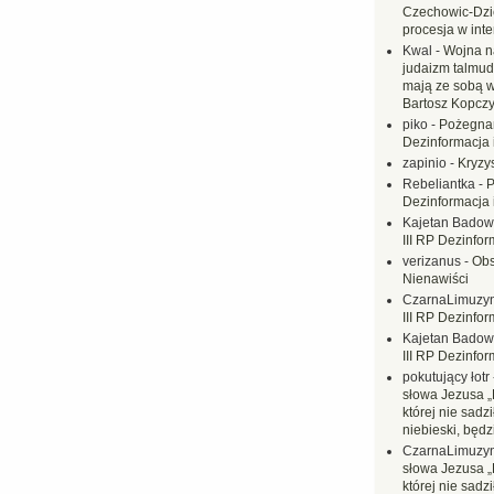
Czechowic-Dzie
procesja w inte
Kwal
-
Wojna n
judaizm talmud
mają ze sobą 
Bartosz Kopczy
piko
-
Pożegnan
Dezinformacja 
zapinio
-
Kryzys
Rebeliantka
-
P
Dezinformacja 
Kajetan Badow
III RP Dezinfor
verizanus
-
Obs
Nienawiści
CzarnaLimuzy
III RP Dezinfor
Kajetan Badow
III RP Dezinfor
pokutujący łotr
słowa Jezusa „
której nie sadzi
niebieski, będ
CzarnaLimuzy
słowa Jezusa „
której nie sadzi