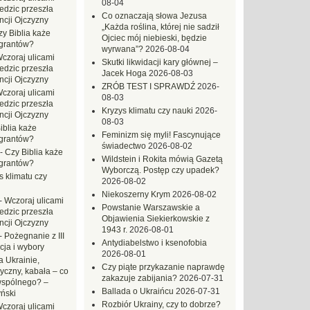
08-04
dzic przeszła
Co oznaczają słowa Jezusa
ncji Ojczyzny
„Każda roślina, której nie sadził
zy Biblia każe
Ojciec mój niebieski, będzie
grantów?
wyrwana”?
2026-08-04
czoraj ulicami
Skutki likwidacji kary głównej –
dzic przeszła
Jacek Hoga
2026-08-03
ncji Ojczyzny
ZRÓB TEST I SPRAWDŹ
2026-
czoraj ulicami
08-03
dzic przeszła
Kryzys klimatu czy nauki
2026-
ncji Ojczyzny
08-03
iblia każe
Feminizm się myli! Fascynujące
grantów?
świadectwo
2026-08-02
-
Czy Biblia każe
Wildstein i Rokita mówią Gazetą
grantów?
Wyborczą. Postęp czy upadek?
s klimatu czy
2026-08-02
Niekoszerny Krym
2026-08-02
-
Wczoraj ulicami
Powstanie Warszawskie a
dzic przeszła
Objawienia Siekierkowskie z
ncji Ojczyzny
1943 r.
2026-08-01
-
Pożegnanie z III
Antydiabelstwo i ksenofobia
ja i wybory
2026-08-01
 Ukrainie,
Czy piąte przykazanie naprawdę
yczny, kabała – co
zakazuje zabijania?
2026-07-31
wspólnego? –
Ballada o Ukraińcu
2026-07-31
ński
Rozbiór Ukrainy, czy to dobrze?
czoraj ulicami