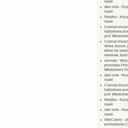
nauki
stan orda
-
Kryz
nauki
Nietytus
-
Kryzy
nauki
CzarnaLimuzy
hybrydowa prz
prof. Włodzimi
CzarnaLimuzy
słowa Jezusa „
której nie sadzi
niebieski, będ
sarmata
-
Wojn
przeciwko Polsc
Włodzimierz O
stan orda
-
Kryz
nauki
CzarnaLimuzy
hybrydowa prz
prof. Włodzimi
Nietytus
-
Kryzy
nauki
stan orda
-
Kryz
nauki
AlterCabrio
-
J
pochodzeniu C