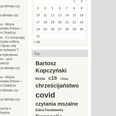
1
2
ys klimatu czy
3
4
5
6
7
8
9
s klimatu czy
10
11
12
13
14
15
16
17
18
19
20
21
22
23
na
-
Wojna
eciwko Polsce –
24
25
26
27
28
29
30
erz Osadczy
31
na
-
Co oznaczają
Każda roślina,
« lip
ł Ojciec mój
zie wyrwana”?
Tagi
a hybrydowa
e – prof.
Bartosz
sadczy
ys klimatu czy
Kopczyński
na
-
Wojna
c19
Bestia
Chiny
eciwko Polsce –
chrześcijaństwo
erz Osadczy
s klimatu czy
covid
ys klimatu czy
czytania mszalne
eszcze o
Edyta Paradowska
hopina