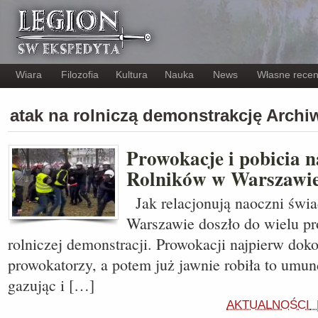
Wiara
Filozofia
Kultura
Nauka
News
Własne recen
atak na rolniczą demonstrakcję Arch
Prowokacje i pobicia n
Rolników w Warszawi
Jak relacjonują naoczni świ
Warszawie doszło do wielu pr
rolniczej demonstracji. Prowokacji najpierw dok
prowokatorzy, a potem już jawnie robiła to umu
gazując i […]
AKTUALNOŚCI