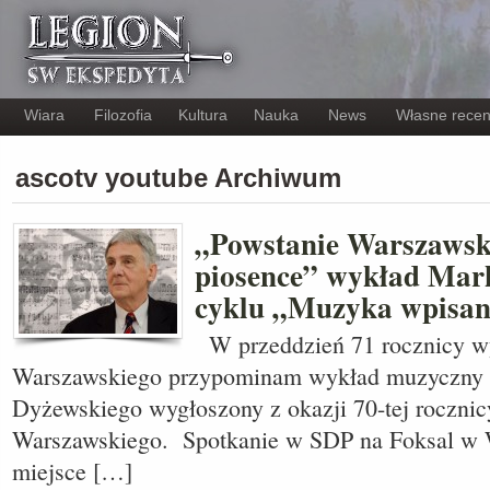
Wiara
Filozofia
Kultura
Nauka
News
Własne recen
ascotv youtube Archiwum
„Powstanie Warszawski
piosence” wykład Mar
cyklu „Muzyka wpisan
W przeddzień 71 rocznicy w
Warszawskiego przypominam wykład muzyczny
Dyżewskiego wygłoszony z okazji 70-tej rocznic
Warszawskiego. Spotkanie w SDP na Foksal w 
miejsce […]