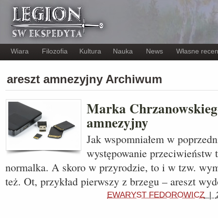
Wiara
Filozofia
Kultura
Nauka
News
Własne recen
areszt amnezyjny Archiwum
Marka Chrzanowskiego
amnezyjny
Jak wspomniałem w poprzedni
występowanie przeciwieństw t
normalka. A skoro w przyrodzie, to i w tzw. wy
też. Ot, przykład pierwszy z brzegu – areszt w
EWARYST FEDOROWICZ
|