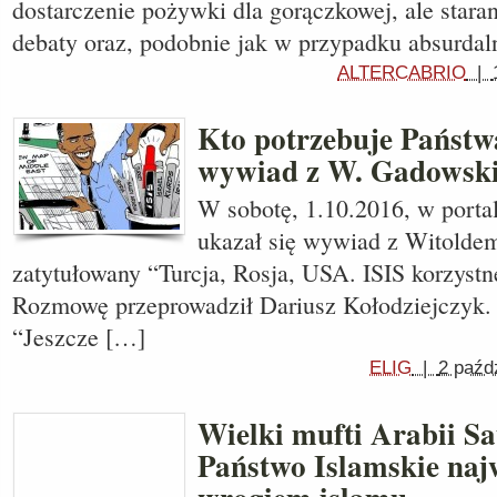
dostarczenie pożywki dla gorączkowej, ale star
debaty oraz, podobnie jak w przypadku absurda
ALTERCABRIO
|
Kto potrzebuje Państw
wywiad z W. Gadowsk
W sobotę, 1.10.2016, w port
ukazał się wywiad z Witold
zatytułowany “Turcja, Rosja, USA. ISIS korzystn
Rozmowę przeprowadził Dariusz Kołodziejczyk. 
“Jeszcze […]
ELIG
|
2 paźd
Wielki mufti Arabii Sa
Państwo Islamskie na