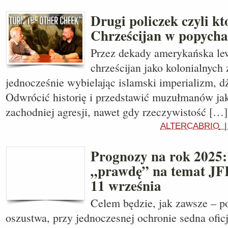
Drugi policzek czyli k
Chrześcijan w popycha
Przez dekady amerykańska lew
chrześcijan jako kolonialnych
jednocześnie wybielając islamski imperializm, dż
Odwrócić historię i przedstawić muzułmanów jak
zachodniej agresji, nawet gdy rzeczywistość […]
ALTERCABRIO
Prognozy na rok 2025:
„prawdę” na temat JF
11 września
Celem będzie, jak zawsze – po
oszustwa, przy jednoczesnej ochronie sedna oficja