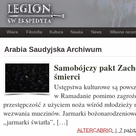
Wiara
Filozofia
Kultura
Nauka
News
Własne recen
Arabia Saudyjska Archiwum
Samobójczy pakt Zach
śmierci
Ustępstwa kulturowe są powsz
w Ramadanie pomimo zagrożeń
przestępczość z użyciem noża wśród młodzieży mi
wezwania muezinów. Jarmarki bożonarodzeniow
„jarmarki światła”, […]
ALTERCABRIO
|
7 paźd