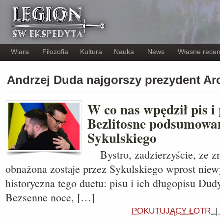
Wiara
Filozofia
Kultura
Nauka
News
Własne recen
Andrzej Duda najgorszy prezydent A
W co nas wpędził pis i
Bezlitosne podsumowan
Sykulskiego
Bystro, zadzierzyście, ze z
obnażona zostaje przez Sykulskiego wprost niew
historyczna tego duetu: pisu i ich długopisu Du
Bezsenne noce, […]
POKUTUJĄCY ŁOTR