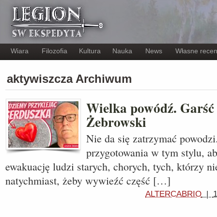
Wiara
Filozofia
Kultura
Nauka
News
Własne recen
aktywiszcza Archiwum
Wielka powódź. Garść r
Żebrowski
Nie da się zatrzymać powodzi.
przygotowania w tym stylu, a
ewakuację ludzi starych, chorych, tych, którzy n
natychmiast, żeby wywieźć część […]
ALTERCABRIO
|