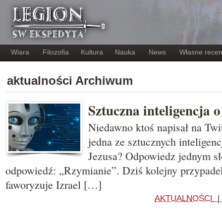
Wiara
Filozofia
Kultura
Nauka
News
Własne recen
aktualności Archiwum
Sztuczna inteligencja 
Niedawno ktoś napisał na Twi
jedna ze sztucznych inteligenc
Jezusa? Odpowiedz jednym sł
odpowiedź: „Rzymianie”. Dziś kolejny przypadek
faworyzuje Izrael […]
AKTUALNOŚCI