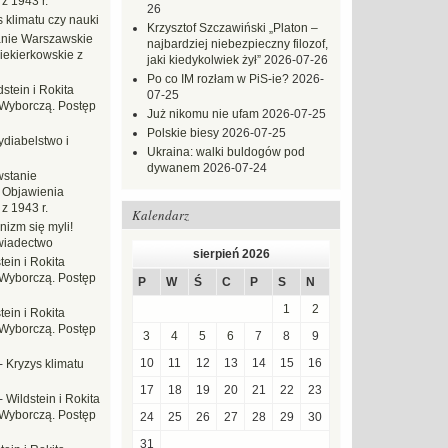
z 1943 r.
26
 klimatu czy nauki
Krzysztof Szczawiński „Platon –
nie Warszawskie
najbardziej niebezpieczny filozof,
iekierkowskie z
jaki kiedykolwiek żył”
2026-07-26
Po co IM rozłam w PiS-ie?
2026-
dstein i Rokita
07-25
Wyborczą. Postęp
Już nikomu nie ufam
2026-07-25
Polskie biesy
2026-07-25
ydiabelstwo i
Ukraina: walki buldogów pod
dywanem
2026-07-24
stanie
 Objawienia
z 1943 r.
Kalendarz
nizm się myli!
wiadectwo
sierpień 2026
tein i Rokita
Wyborczą. Postęp
P
W
Ś
C
P
S
N
1
2
tein i Rokita
Wyborczą. Postęp
3
4
5
6
7
8
9
10
11
12
13
14
15
16
-
Kryzys klimatu
17
18
19
20
21
22
23
-
Wildstein i Rokita
Wyborczą. Postęp
24
25
26
27
28
29
30
31