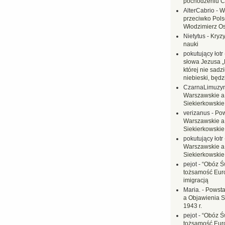
pochodzeniu C
AlterCabrio
-
W
przeciwko Polsc
Włodzimierz O
Nietytus
-
Kryzy
nauki
pokutujący łotr
słowa Jezusa „
której nie sadzi
niebieski, będ
CzarnaLimuzy
Warszawskie a
Siekierkowskie 
verizanus
-
Pow
Warszawskie a
Siekierkowskie 
pokutujący łotr
Warszawskie a
Siekierkowskie 
pejot
-
“Obóz Św
tożsamość Eur
imigracją
Maria.
-
Powsta
a Objawienia S
1943 r.
pejot
-
“Obóz Św
tożsamość Eur