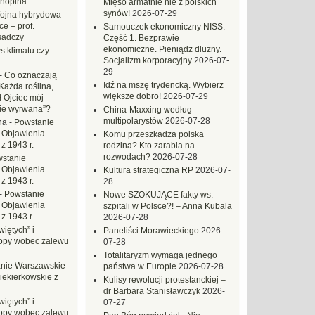
hopina
Mięso armatnie nie z polskich
synów!
2026-07-29
ojna hybrydowa
e – prof.
Samouczek ekonomiczny NISS.
sadczy
Część 1. Bezprawie
ekonomiczne. Pieniądz dłużny.
s klimatu czy
Socjalizm korporacyjny
2026-07-
29
-
Co oznaczają
Idź na mszę trydencką. Wybierz
Każda roślina,
większe dobro!
2026-07-29
ł Ojciec mój
zie wyrwana”?
China-Maxxing według
multipolarystów
2026-07-28
na
-
Powstanie
 Objawienia
Komu przeszkadza polska
z 1943 r.
rodzina? Kto zarabia na
rozwodach?
2026-07-28
stanie
 Objawienia
Kultura strategiczna RP
2026-07-
z 1943 r.
28
-
Powstanie
Nowe SZOKUJĄCE fakty ws.
 Objawienia
szpitali w Polsce?! – Anna Kubala
z 1943 r.
2026-07-28
iętych” i
Paneliści Morawieckiego
2026-
opy wobec zalewu
07-28
Totalitaryzm wymaga jednego
nie Warszawskie
państwa w Europie
2026-07-28
iekierkowskie z
Kulisy rewolucji protestanckiej –
dr Barbara Stanisławczyk
2026-
iętych” i
07-27
opy wobec zalewu