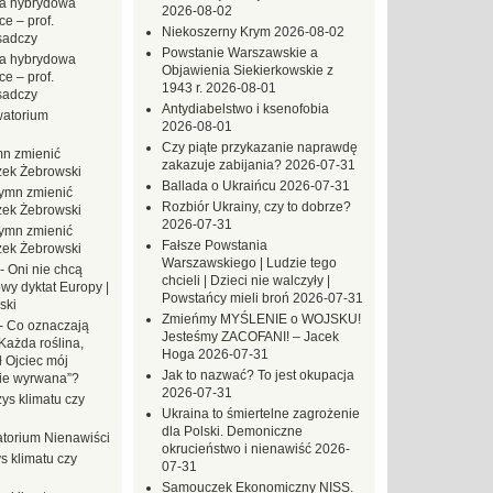
a hybrydowa
2026-08-02
e – prof.
Niekoszerny Krym
2026-08-02
sadczy
Powstanie Warszawskie a
a hybrydowa
Objawienia Siekierkowskie z
e – prof.
1943 r.
2026-08-01
sadczy
Antydiabelstwo i ksenofobia
atorium
2026-08-01
Czy piąte przykazanie naprawdę
n zmienić
zakazuje zabijania?
2026-07-31
zek Żebrowski
Ballada o Ukraińcu
2026-07-31
ymn zmienić
Rozbiór Ukrainy, czy to dobrze?
zek Żebrowski
2026-07-31
ymn zmienić
Fałsze Powstania
zek Żebrowski
Warszawskiego | Ludzie tego
-
Oni nie chcą
chcieli | Dzieci nie walczyły |
wy dyktat Europy |
Powstańcy mieli broń
2026-07-31
ski
Zmieńmy MYŚLENIE o WOJSKU!
-
Co oznaczają
Jesteśmy ZACOFANI! – Jacek
Każda roślina,
Hoga
2026-07-31
ł Ojciec mój
Jak to nazwać? To jest okupacja
zie wyrwana”?
2026-07-31
ys klimatu czy
Ukraina to śmiertelne zagrożenie
dla Polski. Demoniczne
torium Nienawiści
okrucieństwo i nienawiść
2026-
s klimatu czy
07-31
Samouczek Ekonomiczny NISS.