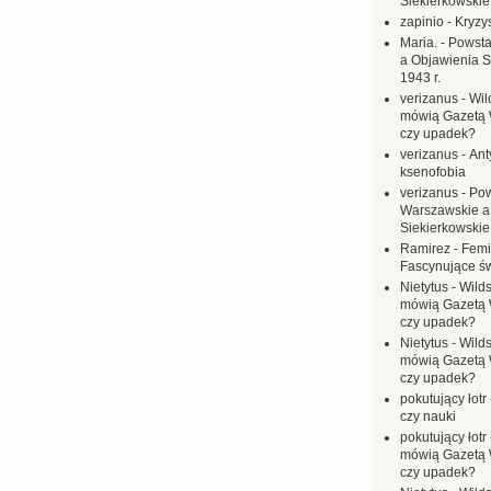
Siekierkowskie 
zapinio
-
Kryzys
Maria.
-
Powsta
a Objawienia S
1943 r.
verizanus
-
Wil
mówią Gazetą 
czy upadek?
verizanus
-
Ant
ksenofobia
verizanus
-
Pow
Warszawskie a
Siekierkowskie 
Ramirez
-
Femi
Fascynujące ś
Nietytus
-
Wilds
mówią Gazetą 
czy upadek?
Nietytus
-
Wilds
mówią Gazetą 
czy upadek?
pokutujący łotr
czy nauki
pokutujący łotr
mówią Gazetą 
czy upadek?