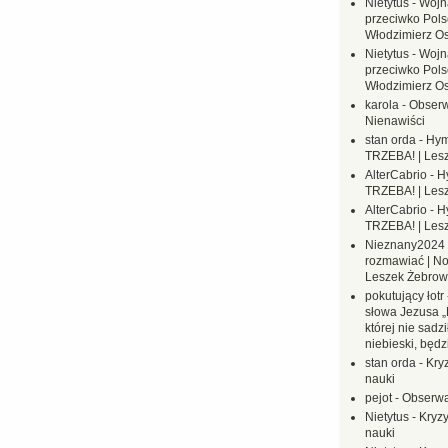
Nietytus
-
Wojn
przeciwko Polsc
Włodzimierz O
Nietytus
-
Wojn
przeciwko Polsc
Włodzimierz O
karola
-
Obserw
Nienawiści
stan orda
-
Hym
TRZEBA! | Les
AlterCabrio
-
H
TRZEBA! | Les
AlterCabrio
-
H
TRZEBA! | Les
Nieznany2024
rozmawiać | No
Leszek Żebrow
pokutujący łotr
słowa Jezusa „
której nie sadzi
niebieski, będ
stan orda
-
Kryz
nauki
pejot
-
Obserwa
Nietytus
-
Kryzy
nauki