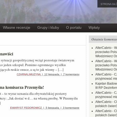
STRONA GŁ
Własne recenzje
Grupy i kluby
O portalu
Wpłaty
Ostatnie komenta
AlterCabrio
-
W
przeciwko Polsc
nawiści
Włodzimierz O
 sytuacji geopolitycznej wciąż pozostaje światowym
AlterCabrio
-
W
ylko jeden szkopuł. Pomimo ogromnego wysiłku
przeciwko Polsc
cych ruskie onuce, a są to jak wiemy – […]
Włodzimierz O
AlterCabrio
-
C
CZARNALIMUZYNA
|
12 listopada
|
7 komentarzy
przyjmować mi
Kajetan Badow
na komisarza Przemyśla!
III RP Dezinfor
AlterCabrio
-
C
et – to wyraz uznania dla obywatelskiej postawy
przyjmować mi
Guzy: „Jak dostać w d… na własną prośbę. W Przemyślu
AlterCabrio
-
C
]
polskich ćwierć
EWARYST FEDOROWICZ
|
5 listopada
|
3 komentarze
AlterCabrio
-
C
polskich ćwierć