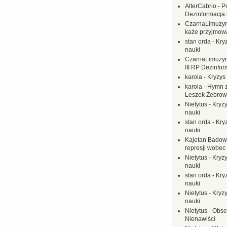
AlterCabrio
-
P
Dezinformacja 
CzarnaLimuzy
każe przyjmow
stan orda
-
Kryz
nauki
CzarnaLimuzy
III RP Dezinfor
karola
-
Kryzys 
karola
-
Hymn z
Leszek Żebrow
Nietytus
-
Kryzy
nauki
stan orda
-
Kryz
nauki
Kajetan Badow
represji wobec
Nietytus
-
Kryzy
nauki
stan orda
-
Kryz
nauki
Nietytus
-
Kryzy
nauki
Nietytus
-
Obse
Nienawiści