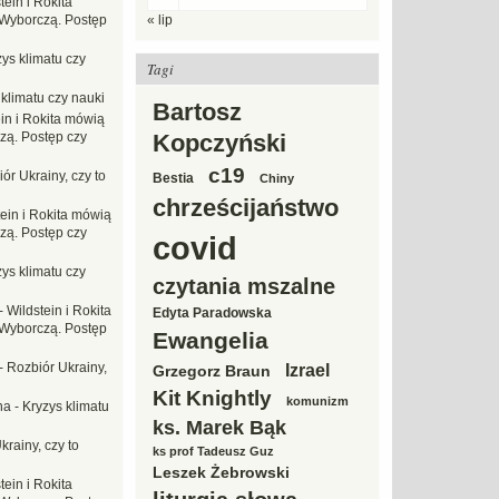
tein i Rokita
Wyborczą. Postęp
« lip
ys klimatu czy
Tagi
 klimatu czy nauki
Bartosz
in i Rokita mówią
zą. Postęp czy
Kopczyński
c19
ór Ukrainy, czy to
Bestia
Chiny
chrześcijaństwo
tein i Rokita mówią
zą. Postęp czy
covid
ys klimatu czy
czytania mszalne
-
Wildstein i Rokita
Edyta Paradowska
Wyborczą. Postęp
Ewangelia
-
Rozbiór Ukrainy,
Izrael
Grzegorz Braun
Kit Knightly
komunizm
na
-
Kryzys klimatu
ks. Marek Bąk
krainy, czy to
ks prof Tadeusz Guz
Leszek Żebrowski
tein i Rokita