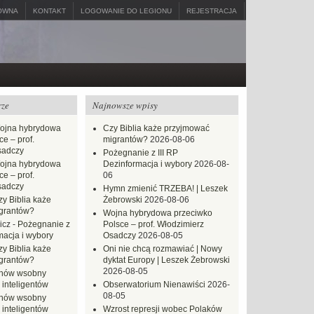
ÓWNA
KONTAKT
LOGOWANIE DO LEGIONU
REJESTRACJA
rze
Najnowsze wpisy
ojna hybrydowa
Czy Biblia każe przyjmować
e – prof.
migrantów?
2026-08-06
sadczy
Pożegnanie z III RP
ojna hybrydowa
Dezinformacja i wybory
2026-08-
e – prof.
06
sadczy
Hymn zmienić TRZEBA! | Leszek
zy Biblia każe
Żebrowski
2026-08-06
grantów?
Wojna hybrydowa przeciwko
icz
-
Pożegnanie z
Polsce – prof. Włodzimierz
macja i wybory
Osadczy
2026-08-05
zy Biblia każe
Oni nie chcą rozmawiać | Nowy
grantów?
dyktat Europy | Leszek Żebrowski
2026-08-05
hów wsobny
 inteligentów
Obserwatorium Nienawiści
2026-
08-05
hów wsobny
 inteligentów
Wzrost represji wobec Polaków