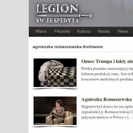
Wiara
Filozofia
Kultura
Nauka
News
agnieszka romaszewska Archiwum
Onuce Trumpa i fakty nie
Polska pomimo zmieniającej się
liderem produkcji onuc. Jest t
koncernów medialnych produkują
Agnieszka Romaszewska 
Najpierw był donos (to nie epit
sygnalistki) p. Romaszewskiej-
jedynym mieście w Polsce o […