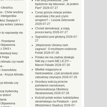
Pan Bóg powiedział: „Nie
będziecie się tatuować. Ja jestem
o Ukraińcu
Pan!”
2026-07-27
na
-
Chów wsobny
Coraz gorsze relacje polsko-
 inteligentów
ukraińskie | Kto jest czyim
wrogiem? – Leszek Żebrowski
Obóz Świętych” i
2026-07-27
opy wobec zalewu
Chcieli demokracji, a mają
proces karny
2026-07-27
ch to naprawdę nie
Sygnaliści pod gilotyną
2026-07-
27
-
Powstanie
 Objawienia
„Wspieranie Ukrainy nam
z 1943 r.
zagraża”. O możliwym rozbiorze
Polski
2026-07-26
likwidacji kary
ek Hoga
Polska nie ma żadnej strategii.
Nikt się z nami NIE LICZY! –
 klimatu czy nauki
Marcin Palade
2026-07-26
na
-
Wielkie magazyny w
 i ksenofobia
Gietrzwałdzie, czyli prostacki plan
na
-
Kryzys klimatu
zabudowy zwycięża
2026-07-26
Gnostycy walczą przeciw
ys klimatu czy
państwom narodowym,
Samorealizacja Obietnicy
szę trydencką.
Abrahamowej
2026-07-26
e dobro!
Kościół polski wobec ludobójstwa
tanie
ukraińskiego na Polakach – prof.
 Objawienia
Włodzimierz Osadczy
2026-07-