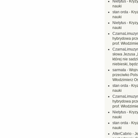
Nietytus
-
Kryzy
nauki
stan orda
-
Kryz
nauki
Nietytus
-
Kryzy
nauki
CzarnaLimuzy
hybrydowa prz
prof. Włodzimi
CzarnaLimuzy
słowa Jezusa „
której nie sadzi
niebieski, będ
sarmata
-
Wojn
przeciwko Polsc
Włodzimierz O
stan orda
-
Kryz
nauki
CzarnaLimuzy
hybrydowa prz
prof. Włodzimi
Nietytus
-
Kryzy
nauki
stan orda
-
Kryz
nauki
AlterCabrio
-
J