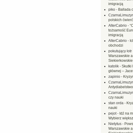
imigracją
piko
-
Ballada 
CzarnaLimuzy
polskich ćwierć
AlterCabrio
-
“
tożsamość Eur
imigracją
AlterCabrio
-
I
obchodzi
pokutujący łotr
Warszawskie a
Siekierkowskie 
katolik
-
Skutki 
głównej – Jac
zapinio
-
Kryzys
CzarnaLimuzy
Antydiabelstwo
CzarnaLimuzy
czy nauki
stan orda
-
Kryz
nauki
pejot
-
Idź na m
Wybierz większ
Nietytus
-
Pows
Warszawskie a