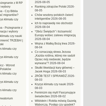
2026-08-05
ożegnanie z III RP
i wybory
Ranking zdrajców Polski
2026-
08-05
na
-
Czy Biblia
ać migrantów?
Chów wsobny polskich ćwierć
inteligentów
2026-08-05
ys klimatu czy
Ich to naprawdę nie obchodzi
2026-08-04
na
-
Pożegnanie z
macja i wybory
“Obóz Świętych” i tożsamość
Europy wobec zalewu imigracją
klimatu czy nauki
2026-08-04
mienić TRZEBA! |
Wojna z Matką Bożą trwa
2026-
ski
08-04
s klimatu czy
Co oznaczają słowa Jezusa
„Każda roślina, której nie sadził
ys klimatu czy
Ojciec mój niebieski, będzie
wyrwana”?
2026-08-04
icz
-
Wzrost
Skutki likwidacji kary głównej –
 Polaków
Jacek Hoga
2026-08-03
s klimatu czy
ZRÓB TEST I SPRAWDŹ
2026-
08-03
ys klimatu czy
Kryzys klimatu czy nauki
2026-
08-03
s klimatu czy
Feminizm się myli! Fascynujące
świadectwo
2026-08-02
rwatorium
Wildstein i Rokita mówią Gazetą
Wyborczą. Postęp czy upadek?