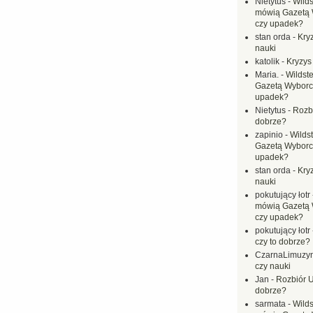
Nietytus
-
Wilds
mówią Gazetą 
czy upadek?
stan orda
-
Kryz
nauki
katolik
-
Kryzys
Maria.
-
Wildste
Gazetą Wyborc
upadek?
Nietytus
-
Rozbi
dobrze?
zapinio
-
Wilds
Gazetą Wyborc
upadek?
stan orda
-
Kryz
nauki
pokutujący łotr
mówią Gazetą 
czy upadek?
pokutujący łotr
czy to dobrze?
CzarnaLimuzy
czy nauki
Jan
-
Rozbiór U
dobrze?
sarmata
-
Wilds