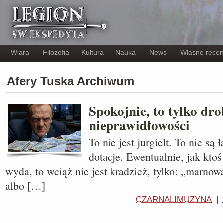
Wiara
Filozofia
Kultura
Nauka
News
Własne recen
Afery Tuska Archiwum
Spokojnie, to tylko dr
nieprawidłowości
To nie jest jurgielt. To nie są
dotacje. Ewentualnie, jak ktoś
wyda, to wciąż nie jest kradzież, tylko: „marn
albo […]
CZARNALIMUZYNA
|