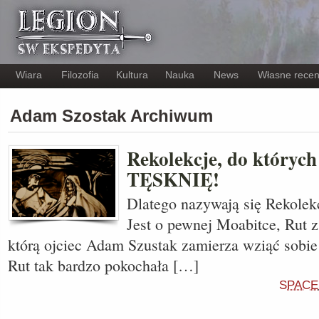
Wiara
Filozofia
Kultura
Nauka
News
Własne recen
Adam Szostak Archiwum
Rekolekcje, do któr
TĘSKNIĘ!
Dlatego nazywają się Rekolek
Jest o pewnej Moabitce, Rut 
którą ojciec Adam Szustak zamierza wziąć sobie
Rut tak bardzo pokochała […]
SPACE