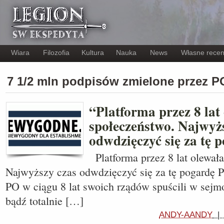
Wiara
Filozofia
Kultura
Nauka
News
Własne recen
7 1/2 mln podpisów zmielone przez 
“Platforma przez 8 lat
społeczeństwo. Najwyż
odwdzięczyć się za tę 
Platforma przez 8 lat olewał
Najwyższy czas odwdzięczyć się za tę pogardę P
PO w ciągu 8 lat swoich rządów spuścili w sejm
bądź totalnie […]
ANDY-AANDY