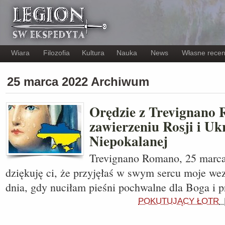
Wiara
Filozofia
Kultura
Nauka
News
Własne recen
25 marca 2022 Archiwum
Orędzie z Trevignano
zawierzeniu Rosji i Uk
Niepokalanej
Trevignano Romano, 25 marca
dziękuję ci, że przyjęłaś w swym sercu moje we
dnia, gdy nuciłam pieśni pochwalne dla Boga i 
POKUTUJĄCY ŁOTR