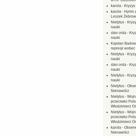
III RP Dezinfor
karola
-
Kryzys 
karola
-
Hymn z
Leszek Żebrow
Nietytus
-
Kryzy
nauki
stan orda
-
Kryz
nauki
Kajetan Badow
represji wobec
Nietytus
-
Kryzy
nauki
stan orda
-
Kryz
nauki
Nietytus
-
Kryzy
nauki
Nietytus
-
Obse
Nienawiści
Nietytus
-
Wojn
przeciwko Polsc
Włodzimierz O
Nietytus
-
Wojn
przeciwko Polsc
Włodzimierz O
karola
-
Obserw
Nienawiści