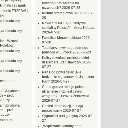
macja i wybory
rodzina? Kto zarabia na
klimatu czy nauki
rozwodach?
2026-07-28
mienić TRZEBA! |
Kultura strategiczna RP
2026-07-
ski
28
s klimatu czy
Nowe SZOKUJĄCE fakty ws.
szpitali w Polsce?! – Anna Kubala
ys klimatu czy
2026-07-28
Paneliści Morawieckiego
2026-
icz
-
Wzrost
07-28
 Polaków
Totalitaryzm wymaga jednego
s klimatu czy
państwa w Europie
2026-07-28
Kulisy rewolucji protestanckiej –
ys klimatu czy
dr Barbara Stanisławczyk
2026-
07-27
s klimatu czy
Pan Bóg powiedział: „Nie
będziecie się tatuować. Ja jestem
rwatorium
Pan!”
2026-07-27
Coraz gorsze relacje polsko-
a hybrydowa
ukraińskie | Kto jest czyim
e – prof.
wrogiem? – Leszek Żebrowski
sadczy
2026-07-27
a hybrydowa
Chcieli demokracji, a mają
e – prof.
proces karny
2026-07-27
sadczy
Sygnaliści pod gilotyną
2026-07-
atorium
27
„Wspieranie Ukrainy nam