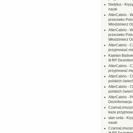
Nietytus
-
Kryzy
nauki
AlterCabrio
-
W
przeciwko Polsc
Włodzimierz O
AlterCabrio
-
W
przeciwko Polsc
Włodzimierz O
AlterCabrio
-
C
przyjmować mi
Kajetan Badow
III RP Dezinfor
AlterCabrio
-
C
przyjmować mi
AlterCabrio
-
C
polskich ćwierć
AlterCabrio
-
C
polskich ćwierć
AlterCabrio
-
P
Dezinformacja 
CzarnaLimuzy
każe przyjmow
stan orda
-
Kryz
nauki
CzarnaLimuzy