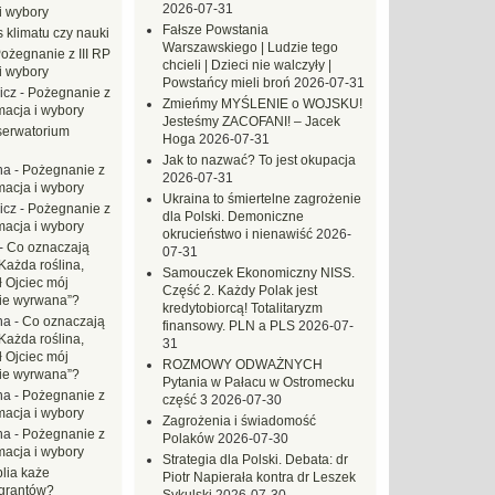
2026-07-31
i wybory
Fałsze Powstania
 klimatu czy nauki
Warszawskiego | Ludzie tego
ożegnanie z III RP
chcieli | Dzieci nie walczyły |
i wybory
Powstańcy mieli broń
2026-07-31
icz
-
Pożegnanie z
Zmieńmy MYŚLENIE o WOJSKU!
macja i wybory
Jesteśmy ZACOFANI! – Jacek
erwatorium
Hoga
2026-07-31
Jak to nazwać? To jest okupacja
na
-
Pożegnanie z
2026-07-31
macja i wybory
Ukraina to śmiertelne zagrożenie
icz
-
Pożegnanie z
dla Polski. Demoniczne
macja i wybory
okrucieństwo i nienawiść
2026-
-
Co oznaczają
07-31
Każda roślina,
Samouczek Ekonomiczny NISS.
ł Ojciec mój
Część 2. Każdy Polak jest
zie wyrwana”?
kredytobiorcą! Totalitaryzm
na
-
Co oznaczają
finansowy. PLN a PLS
2026-07-
Każda roślina,
31
ł Ojciec mój
ROZMOWY ODWAŻNYCH
zie wyrwana”?
Pytania w Pałacu w Ostromecku
na
-
Pożegnanie z
część 3
2026-07-30
macja i wybory
Zagrożenia i świadomość
na
-
Pożegnanie z
Polaków
2026-07-30
macja i wybory
Strategia dla Polski. Debata: dr
blia każe
Piotr Napierała kontra dr Leszek
grantów?