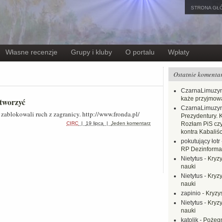
STRONA GŁ
Własne recenzje
Grupy i kluby
O portalu
Wpłaty
Ostatnie komenta
CzarnaLimuzy
każe przyjmow
otworzyć
CzarnaLimuzy
zablokowali ruch z zagranicy. http://www.fronda.pl/
Prezydentury. 
CIRC
|
19 lipca
|
Jeden komentarz
Rozłam PiS czy
kontra Kabaliśc
pokutujący łotr
RP Dezinformac
Nietytus
-
Kryzy
nauki
Nietytus
-
Kryzy
nauki
zapinio
-
Kryzys
Nietytus
-
Kryzy
nauki
katolik
-
Pożegn