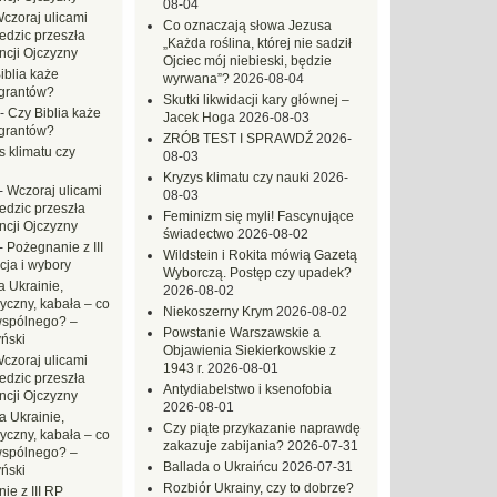
08-04
czoraj ulicami
Co oznaczają słowa Jezusa
dzic przeszła
„Każda roślina, której nie sadził
ncji Ojczyzny
Ojciec mój niebieski, będzie
iblia każe
wyrwana”?
2026-08-04
grantów?
Skutki likwidacji kary głównej –
-
Czy Biblia każe
Jacek Hoga
2026-08-03
grantów?
ZRÓB TEST I SPRAWDŹ
2026-
s klimatu czy
08-03
Kryzys klimatu czy nauki
2026-
-
Wczoraj ulicami
08-03
dzic przeszła
Feminizm się myli! Fascynujące
ncji Ojczyzny
świadectwo
2026-08-02
-
Pożegnanie z III
Wildstein i Rokita mówią Gazetą
ja i wybory
Wyborczą. Postęp czy upadek?
 Ukrainie,
2026-08-02
yczny, kabała – co
Niekoszerny Krym
2026-08-02
wspólnego? –
Powstanie Warszawskie a
ński
Objawienia Siekierkowskie z
czoraj ulicami
1943 r.
2026-08-01
dzic przeszła
Antydiabelstwo i ksenofobia
ncji Ojczyzny
2026-08-01
a Ukrainie,
Czy piąte przykazanie naprawdę
yczny, kabała – co
zakazuje zabijania?
2026-07-31
wspólnego? –
Ballada o Ukraińcu
2026-07-31
ński
Rozbiór Ukrainy, czy to dobrze?
ie z III RP