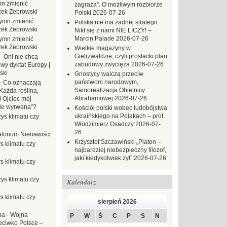
n zmienić
zagraża”. O możliwym rozbiorze
zek Żebrowski
Polski
2026-07-26
ymn zmienić
Polska nie ma żadnej strategii.
zek Żebrowski
Nikt się z nami NIE LICZY! –
Marcin Palade
2026-07-26
ymn zmienić
zek Żebrowski
Wielkie magazyny w
Gietrzwałdzie, czyli prostacki plan
-
Oni nie chcą
zabudowy zwycięża
2026-07-26
wy dyktat Europy |
ski
Gnostycy walczą przeciw
państwom narodowym,
-
Co oznaczają
Samorealizacja Obietnicy
Każda roślina,
Abrahamowej
2026-07-26
ł Ojciec mój
zie wyrwana”?
Kościół polski wobec ludobójstwa
ukraińskiego na Polakach – prof.
ys klimatu czy
Włodzimierz Osadczy
2026-07-
26
torium Nienawiści
Krzysztof Szczawiński „Platon –
s klimatu czy
najbardziej niebezpieczny filozof,
jaki kiedykolwiek żył”
2026-07-26
s klimatu czy
ys klimatu czy
Kalendarz
s klimatu czy
sierpień 2026
na
-
Wojna
P
W
Ś
C
P
S
N
eciwko Polsce –