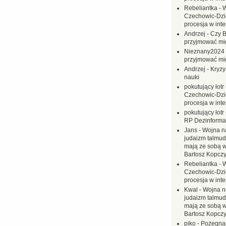
Rebeliantka
-
W
Czechowic-Dzie
procesja w inte
Andrzej
-
Czy B
przyjmować mi
Nieznany2024
przyjmować mi
Andrzej
-
Kryzy
nauki
pokutujący łotr
Czechowic-Dzie
procesja w inte
pokutujący łotr
RP Dezinformac
Jans
-
Wojna na
judaizm talmud
mają ze sobą 
Bartosz Kopczy
Rebeliantka
-
W
Czechowic-Dzie
procesja w inte
Kwal
-
Wojna n
judaizm talmud
mają ze sobą 
Bartosz Kopczy
piko
-
Pożegnan