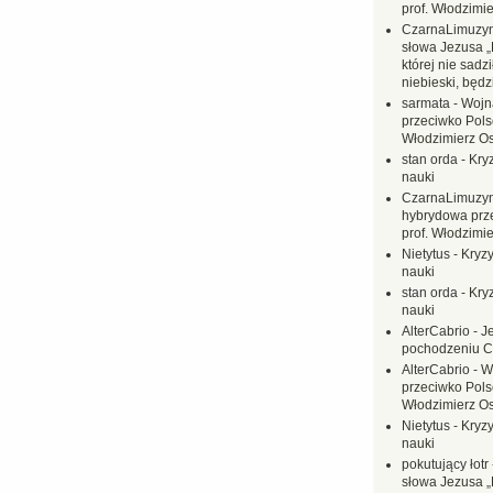
prof. Włodzimi
CzarnaLimuzy
słowa Jezusa „
której nie sadzi
niebieski, będ
sarmata
-
Wojn
przeciwko Polsc
Włodzimierz O
stan orda
-
Kryz
nauki
CzarnaLimuzy
hybrydowa prz
prof. Włodzimi
Nietytus
-
Kryzy
nauki
stan orda
-
Kryz
nauki
AlterCabrio
-
J
pochodzeniu C
AlterCabrio
-
W
przeciwko Polsc
Włodzimierz O
Nietytus
-
Kryzy
nauki
pokutujący łotr
słowa Jezusa „