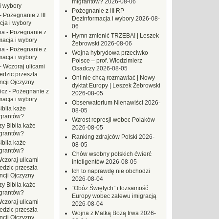
migrantów?
2026-08-06
i wybory
Pożegnanie z III RP
-
Pożegnanie z III
Dezinformacja i wybory
2026-08-
ja i wybory
06
na
-
Pożegnanie z
Hymn zmienić TRZEBA! | Leszek
macja i wybory
Żebrowski
2026-08-06
na
-
Pożegnanie z
Wojna hybrydowa przeciwko
macja i wybory
Polsce – prof. Włodzimierz
-
Wczoraj ulicami
Osadczy
2026-08-05
dzic przeszła
Oni nie chcą rozmawiać | Nowy
ncji Ojczyzny
dyktat Europy | Leszek Żebrowski
icz
-
Pożegnanie z
2026-08-05
macja i wybory
Obserwatorium Nienawiści
2026-
iblia każe
08-05
grantów?
Wzrost represji wobec Polaków
zy Biblia każe
2026-08-05
grantów?
Ranking zdrajców Polski
2026-
iblia każe
08-05
grantów?
Chów wsobny polskich ćwierć
czoraj ulicami
inteligentów
2026-08-05
dzic przeszła
Ich to naprawdę nie obchodzi
ncji Ojczyzny
2026-08-04
zy Biblia każe
“Obóz Świętych” i tożsamość
grantów?
Europy wobec zalewu imigracją
czoraj ulicami
2026-08-04
dzic przeszła
Wojna z Matką Bożą trwa
2026-
ncji Ojczyzny