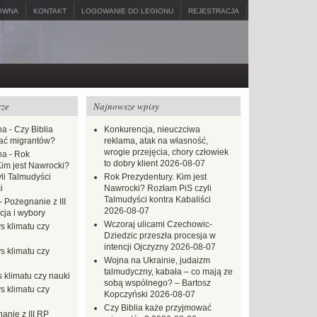
ÓWNA
KONTAKT
LOGOWANIE DO LEGIONU
REJESTRACJA
rze
Najnowsze wpisy
na
-
Czy Biblia
Konkurencja, nieuczciwa
ać migrantów?
reklama, atak na własność,
wrogie przejęcia, chory człowiek
na
-
Rok
to dobry klient
2026-08-07
Kim jest Nawrocki?
li Talmudyści
Rok Prezydentury. Kim jest
i
Nawrocki? Rozłam PiS czyli
Talmudyści kontra Kabaliści
-
Pożegnanie z III
2026-08-07
ja i wybory
Wczoraj ulicami Czechowic-
s klimatu czy
Dziedzic przeszła procesja w
intencji Ojczyzny
2026-08-07
s klimatu czy
Wojna na Ukrainie, judaizm
talmudyczny, kabała – co mają ze
 klimatu czy nauki
sobą wspólnego? – Bartosz
s klimatu czy
Kopczyński
2026-08-07
Czy Biblia każe przyjmować
anie z III RP