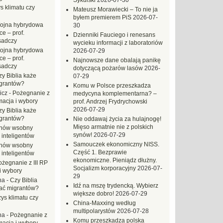
Sykulski
2026-07-30
s klimatu czy
Mateusz Morawiecki – To nie ja
byłem premierem PiS
2026-07-
ojna hybrydowa
30
e – prof.
Dzienniki Fauciego i renesans
sadczy
wycieku informacji z laboratoriów
ojna hybrydowa
2026-07-29
e – prof.
Najnowsze dane obalają panikę
sadczy
dotyczącą pożarów lasów
2026-
zy Biblia każe
07-29
grantów?
Komu w Polsce przeszkadza
icz
-
Pożegnanie z
medycyna komplementarna? –
macja i wybory
prof. Andrzej Frydrychowski
2026-07-29
zy Biblia każe
grantów?
Nie oddawaj życia za hulajnogę!
Mięso armatnie nie z polskich
hów wsobny
synów!
2026-07-29
 inteligentów
Samouczek ekonomiczny NISS.
hów wsobny
Część 1. Bezprawie
 inteligentów
ekonomiczne. Pieniądz dłużny.
ożegnanie z III RP
Socjalizm korporacyjny
2026-07-
i wybory
29
na
-
Czy Biblia
Idź na mszę trydencką. Wybierz
ać migrantów?
większe dobro!
2026-07-29
ys klimatu czy
China-Maxxing według
multipolarystów
2026-07-28
na
-
Pożegnanie z
Komu przeszkadza polska