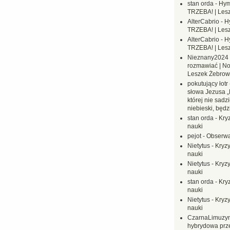
stan orda
-
Hym
TRZEBA! | Les
AlterCabrio
-
H
TRZEBA! | Les
AlterCabrio
-
H
TRZEBA! | Les
Nieznany2024
rozmawiać | No
Leszek Żebrow
pokutujący łotr
słowa Jezusa „
której nie sadzi
niebieski, będ
stan orda
-
Kryz
nauki
pejot
-
Obserwa
Nietytus
-
Kryzy
nauki
Nietytus
-
Kryzy
nauki
stan orda
-
Kryz
nauki
Nietytus
-
Kryzy
nauki
CzarnaLimuzy
hybrydowa prz