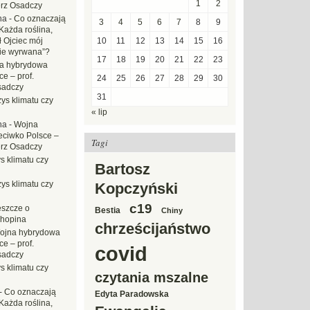
1
2
erz Osadczy
na
-
Co oznaczają
3
4
5
6
7
8
9
Każda roślina,
ł Ojciec mój
10
11
12
13
14
15
16
zie wyrwana”?
17
18
19
20
21
22
23
a hybrydowa
e – prof.
24
25
26
27
28
29
30
sadczy
31
ys klimatu czy
« lip
na
-
Wojna
eciwko Polsce –
Tagi
erz Osadczy
s klimatu czy
Bartosz
ys klimatu czy
Kopczyński
c19
eszcze o
Bestia
Chiny
hopina
chrześcijaństwo
ojna hybrydowa
e – prof.
covid
sadczy
s klimatu czy
czytania mszalne
-
Co oznaczają
Edyta Paradowska
Każda roślina,