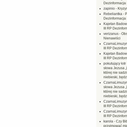
Dezinformacja 
zapinio
-
Kryzys
Rebeliantka
-
P
Dezinformacja 
Kajetan Badow
III RP Dezinfor
verizanus
-
Obs
Nienawiści
CzarnaLimuzy
III RP Dezinfor
Kajetan Badow
III RP Dezinfor
pokutujący łotr
słowa Jezusa „
której nie sadzi
niebieski, będ
CzarnaLimuzy
słowa Jezusa „
której nie sadzi
niebieski, będ
CzarnaLimuzy
III RP Dezinfor
CzarnaLimuzy
III RP Dezinfor
karola
-
Czy Bi
przyjmować mi