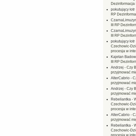
Dezinformacja 
pokutujący łotr
RP Dezinformac
CzarnaLimuzy
III RP Dezinfor
CzarnaLimuzy
III RP Dezinfor
pokutujący łotr
Czechowic-Dzie
procesja w inte
Kajetan Badow
III RP Dezinfor
Andrzej
-
Czy B
przyjmować mi
AlterCabrio
-
C
przyjmować mi
Andrzej
-
Czy B
przyjmować mi
Rebeliantka
-
W
Czechowic-Dzie
procesja w inte
AlterCabrio
-
C
przyjmować mi
Rebeliantka
-
W
Czechowic-Dzie
procesja w inte