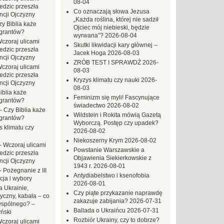
08-04
dzic przeszła
Co oznaczają słowa Jezusa
ncji Ojczyzny
„Każda roślina, której nie sadził
zy Biblia każe
Ojciec mój niebieski, będzie
grantów?
wyrwana”?
2026-08-04
czoraj ulicami
Skutki likwidacji kary głównej –
dzic przeszła
Jacek Hoga
2026-08-03
ncji Ojczyzny
ZRÓB TEST I SPRAWDŹ
2026-
czoraj ulicami
08-03
dzic przeszła
Kryzys klimatu czy nauki
2026-
ncji Ojczyzny
08-03
iblia każe
Feminizm się myli! Fascynujące
grantów?
świadectwo
2026-08-02
-
Czy Biblia każe
Wildstein i Rokita mówią Gazetą
grantów?
Wyborczą. Postęp czy upadek?
s klimatu czy
2026-08-02
Niekoszerny Krym
2026-08-02
-
Wczoraj ulicami
Powstanie Warszawskie a
dzic przeszła
Objawienia Siekierkowskie z
ncji Ojczyzny
1943 r.
2026-08-01
-
Pożegnanie z III
Antydiabelstwo i ksenofobia
ja i wybory
2026-08-01
 Ukrainie,
Czy piąte przykazanie naprawdę
yczny, kabała – co
zakazuje zabijania?
2026-07-31
wspólnego? –
Ballada o Ukraińcu
2026-07-31
ński
Rozbiór Ukrainy, czy to dobrze?
czoraj ulicami