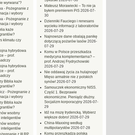
Sykulski
2026-07-30
zie wyrwana”?
Mateusz Morawiecki – To nie ja
na
-
Pożegnanie z
byłem premierem PiS
2026-07-
macja i wybory
30
na
-
Pożegnanie z
Dzienniki Fauciego i renesans
macja i wybory
wycieku informacji z laboratoriów
blia każe
2026-07-29
grantów?
Najnowsze dane obalają panikę
s klimatu czy
dotyczącą pożarów lasów
2026-
07-29
ojna hybrydowa
Komu w Polsce przeszkadza
e – prof.
medycyna komplementarna? –
sadczy
prof. Andrzej Frydrychowski
ojna hybrydowa
2026-07-29
e – prof.
Nie oddawaj życia za hulajnogę!
sadczy
Mięso armatnie nie z polskich
zy Biblia każe
synów!
2026-07-29
grantów?
Samouczek ekonomiczny NISS.
icz
-
Pożegnanie z
Część 1. Bezprawie
macja i wybory
ekonomiczne. Pieniądz dłużny.
Socjalizm korporacyjny
2026-07-
zy Biblia każe
29
grantów?
Idź na mszę trydencką. Wybierz
hów wsobny
większe dobro!
2026-07-29
 inteligentów
China-Maxxing według
hów wsobny
multipolarystów
2026-07-28
 inteligentów
Komu przeszkadza polska
ożegnanie z III RP