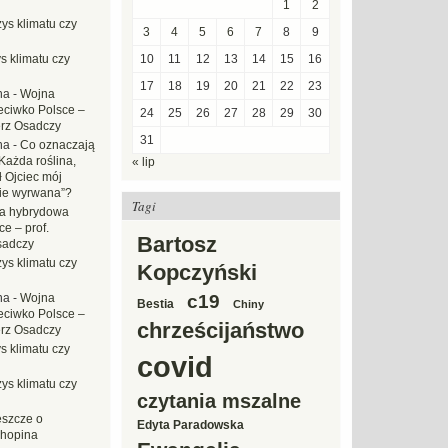
1
2
ys klimatu czy
3
4
5
6
7
8
9
s klimatu czy
10
11
12
13
14
15
16
17
18
19
20
21
22
23
na
-
Wojna
eciwko Polsce –
24
25
26
27
28
29
30
erz Osadczy
31
na
-
Co oznaczają
Każda roślina,
« lip
ł Ojciec mój
zie wyrwana”?
Tagi
a hybrydowa
e – prof.
Bartosz
sadczy
ys klimatu czy
Kopczyński
na
-
Wojna
c19
Bestia
Chiny
eciwko Polsce –
chrześcijaństwo
erz Osadczy
s klimatu czy
covid
ys klimatu czy
czytania mszalne
eszcze o
Edyta Paradowska
hopina