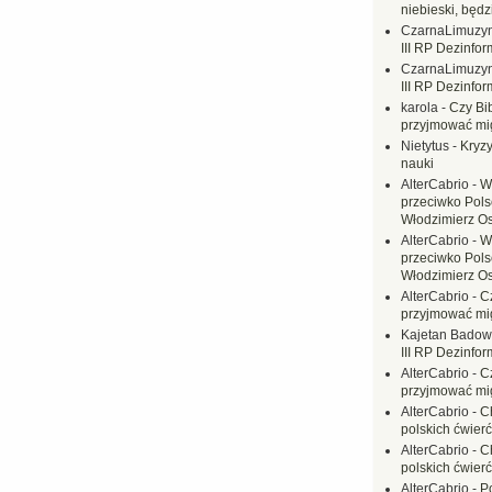
niebieski, będ
CzarnaLimuzy
III RP Dezinfor
CzarnaLimuzy
III RP Dezinfor
karola
-
Czy Bi
przyjmować mi
Nietytus
-
Kryzy
nauki
AlterCabrio
-
W
przeciwko Polsc
Włodzimierz O
AlterCabrio
-
W
przeciwko Polsc
Włodzimierz O
AlterCabrio
-
C
przyjmować mi
Kajetan Badow
III RP Dezinfor
AlterCabrio
-
C
przyjmować mi
AlterCabrio
-
C
polskich ćwierć
AlterCabrio
-
C
polskich ćwierć
AlterCabrio
-
P