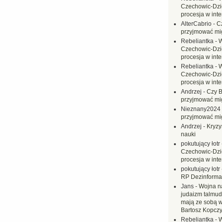
Czechowic-Dzie
procesja w inte
AlterCabrio
-
C
przyjmować mi
Rebeliantka
-
W
Czechowic-Dzie
procesja w inte
Rebeliantka
-
W
Czechowic-Dzie
procesja w inte
Andrzej
-
Czy B
przyjmować mi
Nieznany2024
przyjmować mi
Andrzej
-
Kryzy
nauki
pokutujący łotr
Czechowic-Dzie
procesja w inte
pokutujący łotr
RP Dezinformac
Jans
-
Wojna na
judaizm talmud
mają ze sobą 
Bartosz Kopczy
Rebeliantka
-
W