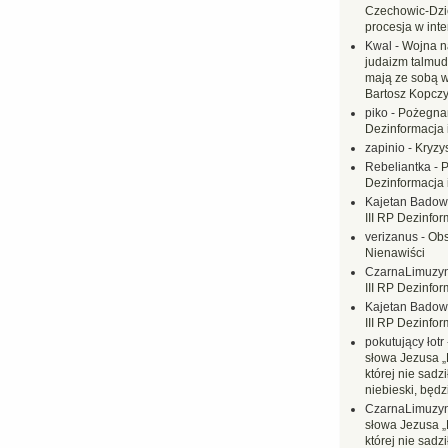
Czechowic-Dzie
procesja w inte
Kwal
-
Wojna n
judaizm talmud
mają ze sobą 
Bartosz Kopczy
piko
-
Pożegnan
Dezinformacja 
zapinio
-
Kryzys
Rebeliantka
-
P
Dezinformacja 
Kajetan Badow
III RP Dezinfor
verizanus
-
Obs
Nienawiści
CzarnaLimuzy
III RP Dezinfor
Kajetan Badow
III RP Dezinfor
pokutujący łotr
słowa Jezusa „
której nie sadzi
niebieski, będ
CzarnaLimuzy
słowa Jezusa „
której nie sadzi