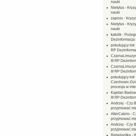
nauki
Nietytus
-
Kryzy
nauki
zapinio
-
Kryzys
Nietytus
-
Kryzy
nauki
katolik
-
Pożegn
Dezinformacja 
pokutujący łotr
RP Dezinformac
CzarnaLimuzy
III RP Dezinfor
CzarnaLimuzy
III RP Dezinfor
pokutujący łotr
Czechowic-Dzie
procesja w inte
Kajetan Badow
III RP Dezinfor
Andrzej
-
Czy B
przyjmować mi
AlterCabrio
-
C
przyjmować mi
Andrzej
-
Czy B
przyjmować mi
Rebeliantka
-
W