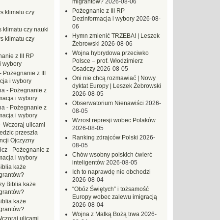
migrantów?
2026-08-06
Pożegnanie z III RP
s klimatu czy
Dezinformacja i wybory
2026-08-
06
 klimatu czy nauki
Hymn zmienić TRZEBA! | Leszek
s klimatu czy
Żebrowski
2026-08-06
Wojna hybrydowa przeciwko
anie z III RP
Polsce – prof. Włodzimierz
i wybory
Osadczy
2026-08-05
-
Pożegnanie z III
Oni nie chcą rozmawiać | Nowy
ja i wybory
dyktat Europy | Leszek Żebrowski
na
-
Pożegnanie z
2026-08-05
macja i wybory
Obserwatorium Nienawiści
2026-
na
-
Pożegnanie z
08-05
macja i wybory
Wzrost represji wobec Polaków
-
Wczoraj ulicami
2026-08-05
dzic przeszła
Ranking zdrajców Polski
2026-
ncji Ojczyzny
08-05
icz
-
Pożegnanie z
Chów wsobny polskich ćwierć
macja i wybory
inteligentów
2026-08-05
iblia każe
Ich to naprawdę nie obchodzi
grantów?
2026-08-04
zy Biblia każe
“Obóz Świętych” i tożsamość
grantów?
Europy wobec zalewu imigracją
iblia każe
2026-08-04
grantów?
Wojna z Matką Bożą trwa
2026-
czoraj ulicami