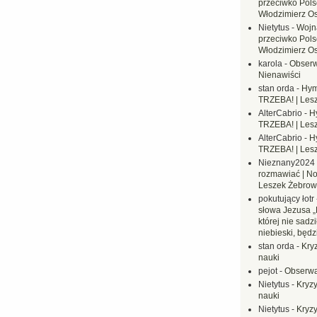
przeciwko Polsc
Włodzimierz O
Nietytus
-
Wojn
przeciwko Polsc
Włodzimierz O
karola
-
Obserw
Nienawiści
stan orda
-
Hym
TRZEBA! | Les
AlterCabrio
-
H
TRZEBA! | Les
AlterCabrio
-
H
TRZEBA! | Les
Nieznany2024
rozmawiać | No
Leszek Żebrow
pokutujący łotr
słowa Jezusa „
której nie sadzi
niebieski, będ
stan orda
-
Kryz
nauki
pejot
-
Obserwa
Nietytus
-
Kryzy
nauki
Nietytus
-
Kryzy