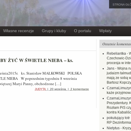
STRONA GŁ
Własne recenzje
Grupy i kluby
O portalu
Wpłaty
Ostatnie komenta
Rebeliantka
-
W
Czechowic-Dzie
BY ŻYĆ W ŚWIETLE NIEBA – ks.
procesja w inte
Jans
-
Wojna na
września2015r. ks. Stanisław MAŁKOWSKI POLSKA
judaizm talmud
E NIEBA W poprzednim tygodniu 8 września
mają ze sobą 
Bartosz Kopczy
więtszej Maryi Panny, obchodzone […]
CzarnaLimuzy
JUDYTA
|
20 września
|
2 komentarze
każe przyjmow
CzarnaLimuzy
Prezydentury. 
Rozłam PiS czy
kontra Kabaliśc
pokutujący łotr
RP Dezinformac
Nietytus
-
Kryzy