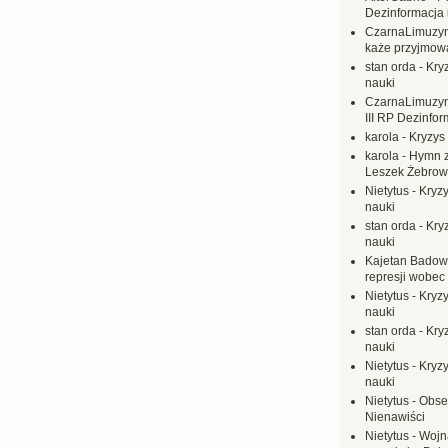
Dezinformacja 
CzarnaLimuzy
każe przyjmow
stan orda
-
Kryz
nauki
CzarnaLimuzy
III RP Dezinfor
karola
-
Kryzys 
karola
-
Hymn z
Leszek Żebrow
Nietytus
-
Kryzy
nauki
stan orda
-
Kryz
nauki
Kajetan Badow
represji wobec
Nietytus
-
Kryzy
nauki
stan orda
-
Kryz
nauki
Nietytus
-
Kryzy
nauki
Nietytus
-
Obse
Nienawiści
Nietytus
-
Wojn