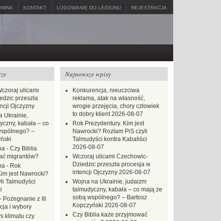
ÓWNA
KONTAKT
LOGOWANIE DO LEGIONU
REJESTRACJA
rze
Najnowsze wpisy
czoraj ulicami
Konkurencja, nieuczciwa
dzic przeszła
reklama, atak na własność,
ncji Ojczyzny
wrogie przejęcia, chory człowiek
to dobry klient
2026-08-07
 Ukrainie,
yczny, kabała – co
Rok Prezydentury. Kim jest
wspólnego? –
Nawrocki? Rozłam PiS czyli
ński
Talmudyści kontra Kabaliści
2026-08-07
na
-
Czy Biblia
ać migrantów?
Wczoraj ulicami Czechowic-
Dziedzic przeszła procesja w
na
-
Rok
intencji Ojczyzny
2026-08-07
Kim jest Nawrocki?
li Talmudyści
Wojna na Ukrainie, judaizm
i
talmudyczny, kabała – co mają ze
sobą wspólnego? – Bartosz
-
Pożegnanie z III
Kopczyński
2026-08-07
ja i wybory
Czy Biblia każe przyjmować
s klimatu czy