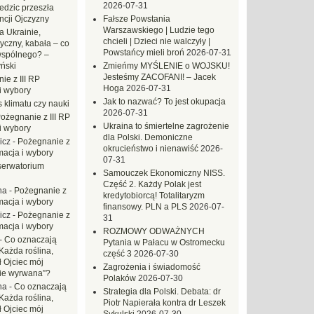
2026-07-31
dzic przeszła
ncji Ojczyzny
Fałsze Powstania
Warszawskiego | Ludzie tego
a Ukrainie,
chcieli | Dzieci nie walczyły |
yczny, kabała – co
Powstańcy mieli broń
2026-07-31
wspólnego? –
ński
Zmieńmy MYŚLENIE o WOJSKU!
Jesteśmy ZACOFANI! – Jacek
ie z III RP
Hoga
2026-07-31
i wybory
Jak to nazwać? To jest okupacja
 klimatu czy nauki
2026-07-31
ożegnanie z III RP
Ukraina to śmiertelne zagrożenie
i wybory
dla Polski. Demoniczne
icz
-
Pożegnanie z
okrucieństwo i nienawiść
2026-
macja i wybory
07-31
erwatorium
Samouczek Ekonomiczny NISS.
Część 2. Każdy Polak jest
na
-
Pożegnanie z
kredytobiorcą! Totalitaryzm
macja i wybory
finansowy. PLN a PLS
2026-07-
icz
-
Pożegnanie z
31
macja i wybory
ROZMOWY ODWAŻNYCH
-
Co oznaczają
Pytania w Pałacu w Ostromecku
Każda roślina,
część 3
2026-07-30
ł Ojciec mój
Zagrożenia i świadomość
zie wyrwana”?
Polaków
2026-07-30
na
-
Co oznaczają
Strategia dla Polski. Debata: dr
Każda roślina,
Piotr Napierała kontra dr Leszek
ł Ojciec mój