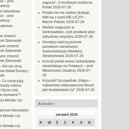
e – prof.
zagraża”. O możliwym rozbiorze
sadczy
Polski
2026-07-26
a hybrydowa
Polska nie ma żadnej strategii.
e – prof.
Nikt się z nami NIE LICZY! –
sadczy
Marcin Palade
2026-07-26
atorium
Wielkie magazyny w
Gietrzwałdzie, czyli prostacki plan
n zmienić
zabudowy zwycięża
2026-07-26
zek Żebrowski
Gnostycy walczą przeciw
ymn zmienić
państwom narodowym,
zek Żebrowski
Samorealizacja Obietnicy
Abrahamowej
2026-07-26
ymn zmienić
zek Żebrowski
Kościół polski wobec ludobójstwa
ukraińskiego na Polakach – prof.
-
Oni nie chcą
Włodzimierz Osadczy
2026-07-
wy dyktat Europy |
26
ski
Krzysztof Szczawiński „Platon –
-
Co oznaczają
najbardziej niebezpieczny filozof,
Każda roślina,
jaki kiedykolwiek żył”
2026-07-26
ł Ojciec mój
zie wyrwana”?
ys klimatu czy
Kalendarz
torium Nienawiści
sierpień 2026
s klimatu czy
P
W
Ś
C
P
S
N
s klimatu czy