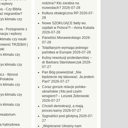
rodzina? Kto zarabia na
i wybory
rozwodach?
2026-07-28
na
-
Czy Biblia
Kultura strategiczna RP
2026-07-
ać migrantów?
28
ys klimatu czy
Nowe SZOKUJĄCE fakty ws.
szpitali w Polsce?! – Anna Kubala
na
-
Pożegnanie z
2026-07-28
macja i wybory
Paneliści Morawieckiego
2026-
klimatu czy nauki
07-28
mienić TRZEBA! |
Totalitaryzm wymaga jednego
ski
państwa w Europie
2026-07-28
s klimatu czy
Kulisy rewolucji protestanckiej –
dr Barbara Stanisławczyk
2026-
ys klimatu czy
07-27
Pan Bóg powiedział: „Nie
icz
-
Wzrost
będziecie się tatuować. Ja jestem
 Polaków
Pan!”
2026-07-27
s klimatu czy
Coraz gorsze relacje polsko-
ukraińskie | Kto jest czyim
ys klimatu czy
wrogiem? – Leszek Żebrowski
2026-07-27
s klimatu czy
Chcieli demokracji, a mają
proces karny
2026-07-27
rwatorium
Sygnaliści pod gilotyną
2026-07-
27
a hybrydowa
„Wspieranie Ukrainy nam