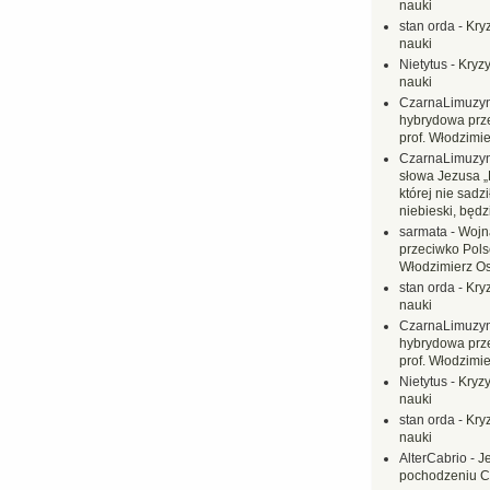
nauki
stan orda
-
Kryz
nauki
Nietytus
-
Kryzy
nauki
CzarnaLimuzy
hybrydowa prz
prof. Włodzimi
CzarnaLimuzy
słowa Jezusa „
której nie sadzi
niebieski, będ
sarmata
-
Wojn
przeciwko Polsc
Włodzimierz O
stan orda
-
Kryz
nauki
CzarnaLimuzy
hybrydowa prz
prof. Włodzimi
Nietytus
-
Kryzy
nauki
stan orda
-
Kryz
nauki
AlterCabrio
-
J
pochodzeniu C