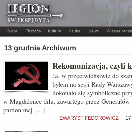
Wiara
Filozofia
Kultura
Nauka
News
Własne recen
13 grudnia Archiwum
Rekomunizacja, czyli k
Ja, w przeciwieństwie do sza
byłem na sesji Rady Warszawy
dokonało się symboliczne prz
w Magdalence dilu, zawartego przez Generałów 
pardon maj […]
EWARYST FEDOROWICZ
|
17