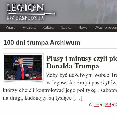
Wiara
Filozofia
Kultura
Nauka
News
Własne recen
100 dni trumpa Archiwum
Plusy i minusy czyli p
Donalda Trumpa
Żeby być uczciwym wobec Tru
w legowisko żmij i pasożytów.
którzy chcieli kontrolować jego politykę i sabo
na drugą kadencję. Są tysiące […]
ALTERCABRI