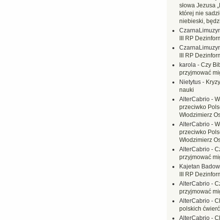
słowa Jezusa „
której nie sadzi
niebieski, będ
CzarnaLimuzy
III RP Dezinfor
CzarnaLimuzy
III RP Dezinfor
karola
-
Czy Bi
przyjmować mi
Nietytus
-
Kryzy
nauki
AlterCabrio
-
W
przeciwko Polsc
Włodzimierz O
AlterCabrio
-
W
przeciwko Polsc
Włodzimierz O
AlterCabrio
-
C
przyjmować mi
Kajetan Badow
III RP Dezinfor
AlterCabrio
-
C
przyjmować mi
AlterCabrio
-
C
polskich ćwierć
AlterCabrio
-
C