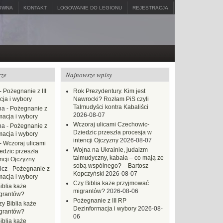
ÓWNA
KONTAKT
LOGOWANIE DO LEGIONU
REJESTRACJA
rze
Najnowsze wpisy
-
Pożegnanie z III
Rok Prezydentury. Kim jest
ja i wybory
Nawrocki? Rozłam PiS czyli
Talmudyści kontra Kabaliści
na
-
Pożegnanie z
2026-08-07
macja i wybory
Wczoraj ulicami Czechowic-
na
-
Pożegnanie z
Dziedzic przeszła procesja w
macja i wybory
intencji Ojczyzny
2026-08-07
-
Wczoraj ulicami
Wojna na Ukrainie, judaizm
dzic przeszła
talmudyczny, kabała – co mają ze
ncji Ojczyzny
sobą wspólnego? – Bartosz
icz
-
Pożegnanie z
Kopczyński
2026-08-07
macja i wybory
Czy Biblia każe przyjmować
iblia każe
migrantów?
2026-08-06
grantów?
Pożegnanie z III RP
zy Biblia każe
Dezinformacja i wybory
2026-08-
grantów?
06
iblia każe