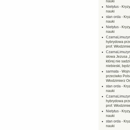
nauki
Nietytus
-
Kryzy
nauki
stan orda
-
Kryz
nauki
Nietytus
-
Kryzy
nauki
CzarnaLimuzy
hybrydowa prz
prof. Włodzimi
CzarnaLimuzy
słowa Jezusa „
której nie sadzi
niebieski, będ
sarmata
-
Wojn
przeciwko Polsc
Włodzimierz O
stan orda
-
Kryz
nauki
CzarnaLimuzy
hybrydowa prz
prof. Włodzimi
Nietytus
-
Kryzy
nauki
stan orda
-
Kryz
nauki