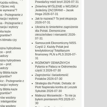
Powstańcy mieli broń
2026-07-31
Każda roślina,
ł Ojciec mój
Zmieńmy MYŚLENIE o WOJSKU!
zie wyrwana”?
Jesteśmy ZACOFANI! – Jacek
Hoga
2026-07-31
na
-
Pożegnanie z
macja i wybory
Jak to nazwać? To jest okupacja
2026-07-31
na
-
Pożegnanie z
macja i wybory
Ukraina to śmiertelne zagrożenie
dla Polski. Demoniczne
blia każe
okrucieństwo i nienawiść
2026-
grantów?
07-31
s klimatu czy
Samouczek Ekonomiczny NISS.
Część 2. Każdy Polak jest
ojna hybrydowa
kredytobiorcą! Totalitaryzm
e – prof.
finansowy. PLN a PLS
2026-07-
sadczy
31
ojna hybrydowa
ROZMOWY ODWAŻNYCH
e – prof.
Pytania w Pałacu w Ostromecku
sadczy
część 3
2026-07-30
zy Biblia każe
Zagrożenia i świadomość
grantów?
Polaków
2026-07-30
icz
-
Pożegnanie z
Strategia dla Polski. Debata: dr
macja i wybory
Piotr Napierała kontra dr Leszek
zy Biblia każe
Sykulski
2026-07-30
grantów?
Mateusz Morawiecki – To nie ja
hów wsobny
byłem premierem PiS
2026-07-
 inteligentów
30
hów wsobny