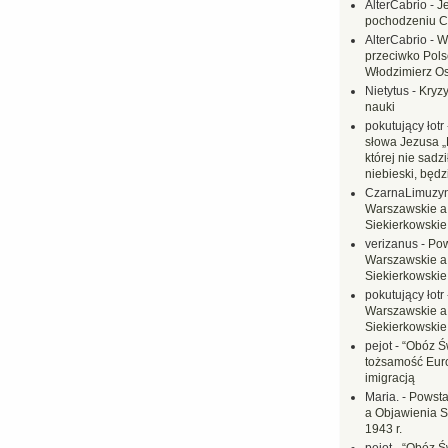
AlterCabrio
-
J
pochodzeniu C
AlterCabrio
-
W
przeciwko Polsc
Włodzimierz O
Nietytus
-
Kryzy
nauki
pokutujący łotr
słowa Jezusa „
której nie sadzi
niebieski, będ
CzarnaLimuzy
Warszawskie a
Siekierkowskie 
verizanus
-
Pow
Warszawskie a
Siekierkowskie 
pokutujący łotr
Warszawskie a
Siekierkowskie 
pejot
-
“Obóz Św
tożsamość Eur
imigracją
Maria.
-
Powsta
a Objawienia S
1943 r.