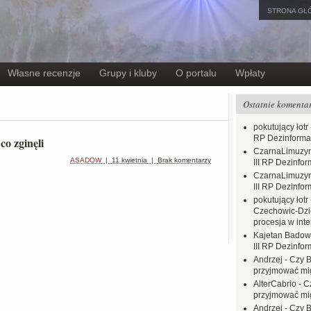
STRONA GŁ
Własne recenzje
Grupy i kluby
O portalu
Wpłaty
Ostatnie komenta
pokutujący łotr
RP Dezinformac
co zginęli
CzarnaLimuzy
ASADOW
|
11 kwietnia
|
Brak komentarzy
III RP Dezinfor
CzarnaLimuzy
III RP Dezinfor
pokutujący łotr
Czechowic-Dzie
procesja w inte
Kajetan Badow
III RP Dezinfor
Andrzej
-
Czy B
przyjmować mi
AlterCabrio
-
C
przyjmować mi
Andrzej
-
Czy B