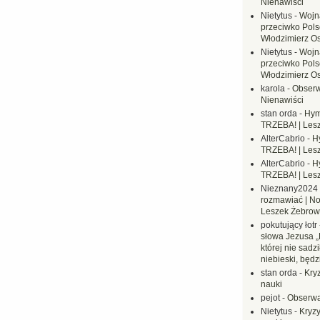
Nienawiści
Nietytus
-
Wojn
przeciwko Polsc
Włodzimierz O
Nietytus
-
Wojn
przeciwko Polsc
Włodzimierz O
karola
-
Obserw
Nienawiści
stan orda
-
Hym
TRZEBA! | Les
AlterCabrio
-
H
TRZEBA! | Les
AlterCabrio
-
H
TRZEBA! | Les
Nieznany2024
rozmawiać | No
Leszek Żebrow
pokutujący łotr
słowa Jezusa „
której nie sadzi
niebieski, będ
stan orda
-
Kryz
nauki
pejot
-
Obserwa
Nietytus
-
Kryzy