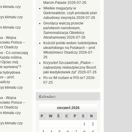
Marcin Palade
2026-07-26
s klimatu czy
Wielkie magazyny w
Gietrzwałdzie, czyli prostacki plan
ys klimatu czy
zabudowy zwycięża
2026-07-26
Gnostycy walczą przeciw
s klimatu czy
państwom narodowym,
Samorealizacja Obietnicy
Abrahamowej
2026-07-26
na
-
Wojna
eciwko Polsce –
Kościół polski wobec ludobójstwa
erz Osadczy
ukraińskiego na Polakach – prof.
Włodzimierz Osadczy
2026-07-
na
-
Co oznaczają
26
Każda roślina,
ł Ojciec mój
Krzysztof Szczawiński „Platon –
zie wyrwana”?
najbardziej niebezpieczny filozof,
jaki kiedykolwiek żył”
2026-07-26
a hybrydowa
e – prof.
Po co IM rozłam w PiS-ie?
2026-
sadczy
07-25
ys klimatu czy
Kalendarz
na
-
Wojna
eciwko Polsce –
erz Osadczy
sierpień 2026
s klimatu czy
P
W
Ś
C
P
S
N
ys klimatu czy
1
2