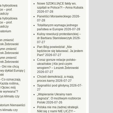
Nowe SZOKUJĄCE fakty ws.
a hybrydowa
szpitali w Polsce?! – Anna Kubala
e – prof.
2026-07-28
sadczy
Paneliści Morawieckiego
2026-
a hybrydowa
07-28
e – prof.
Totalitaryzm wymaga jednego
sadczy
państwa w Europie
2026-07-28
atorium
Kulisy rewolucji protestanckiej –
dr Barbara Stanisławczyk
2026-
n zmienić
07-27
zek Żebrowski
Pan Bóg powiedział: „Nie
ymn zmienić
będziecie się tatuować. Ja jestem
zek Żebrowski
Pan!”
2026-07-27
ymn zmienić
Coraz gorsze relacje polsko-
zek Żebrowski
ukraińskie | Kto jest czyim
-
Oni nie chcą
wrogiem? – Leszek Żebrowski
wy dyktat Europy |
2026-07-27
ski
Chcieli demokracji, a mają
-
Co oznaczają
proces karny
2026-07-27
Każda roślina,
Sygnaliści pod gilotyną
2026-07-
ł Ojciec mój
27
zie wyrwana”?
„Wspieranie Ukrainy nam
ys klimatu czy
zagraża”. O możliwym rozbiorze
Polski
2026-07-26
torium Nienawiści
Polska nie ma żadnej strategii.
s klimatu czy
Nikt się z nami NIE LICZY! –