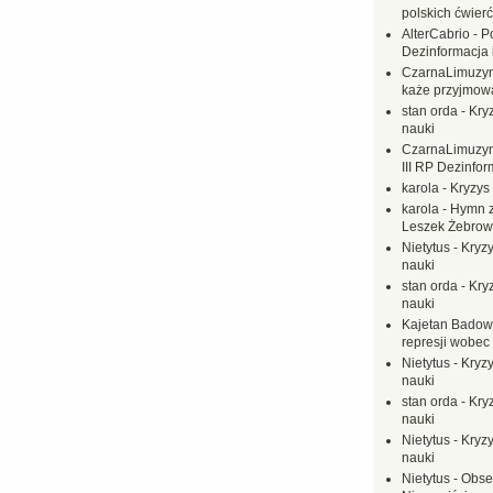
polskich ćwierć
AlterCabrio
-
P
Dezinformacja 
CzarnaLimuzy
każe przyjmow
stan orda
-
Kryz
nauki
CzarnaLimuzy
III RP Dezinfor
karola
-
Kryzys 
karola
-
Hymn z
Leszek Żebrow
Nietytus
-
Kryzy
nauki
stan orda
-
Kryz
nauki
Kajetan Badow
represji wobec
Nietytus
-
Kryzy
nauki
stan orda
-
Kryz
nauki
Nietytus
-
Kryzy
nauki
Nietytus
-
Obse