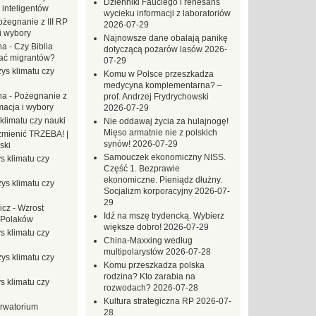
Dzienniki Fauciego i renesans
 inteligentów
wycieku informacji z laboratoriów
ożegnanie z III RP
2026-07-29
i wybory
Najnowsze dane obalają panikę
na
-
Czy Biblia
dotyczącą pożarów lasów
2026-
ać migrantów?
07-29
ys klimatu czy
Komu w Polsce przeszkadza
medycyna komplementarna? –
na
-
Pożegnanie z
prof. Andrzej Frydrychowski
macja i wybory
2026-07-29
klimatu czy nauki
Nie oddawaj życia za hulajnogę!
Mięso armatnie nie z polskich
mienić TRZEBA! |
synów!
2026-07-29
ski
Samouczek ekonomiczny NISS.
s klimatu czy
Część 1. Bezprawie
ekonomiczne. Pieniądz dłużny.
ys klimatu czy
Socjalizm korporacyjny
2026-07-
29
icz
-
Wzrost
Idź na mszę trydencką. Wybierz
 Polaków
większe dobro!
2026-07-29
s klimatu czy
China-Maxxing według
multipolarystów
2026-07-28
ys klimatu czy
Komu przeszkadza polska
rodzina? Kto zarabia na
s klimatu czy
rozwodach?
2026-07-28
Kultura strategiczna RP
2026-07-
rwatorium
28