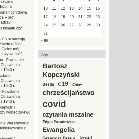
3
4
5
6
7
8
9
eszcze o
hopina
10
11
12
13
14
15
16
ojna hybrydowa
17
18
19
20
21
22
23
e – prof.
sadczy
24
25
26
27
28
29
30
s klimatu czy
31
-
Co oznaczają
« lip
Każda roślina,
ł Ojciec mój
Tagi
zie wyrwana”?
na
-
Powstanie
Bartosz
 Objawienia
z 1943 r.
Kopczyński
stanie
 Objawienia
c19
Bestia
Chiny
z 1943 r.
chrześcijaństwo
-
Powstanie
 Objawienia
covid
z 1943 r.
iętych” i
opy wobec zalewu
czytania mszalne
Edyta Paradowska
nie Warszawskie
iekierkowskie z
Ewangelia
Izrael
Grzegorz Braun