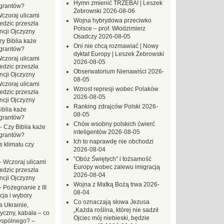
Hymn zmienić TRZEBA! | Leszek
grantów?
Żebrowski
2026-08-06
czoraj ulicami
Wojna hybrydowa przeciwko
dzic przeszła
Polsce – prof. Włodzimierz
ncji Ojczyzny
Osadczy
2026-08-05
zy Biblia każe
Oni nie chcą rozmawiać | Nowy
grantów?
dyktat Europy | Leszek Żebrowski
czoraj ulicami
2026-08-05
dzic przeszła
Obserwatorium Nienawiści
2026-
ncji Ojczyzny
08-05
czoraj ulicami
Wzrost represji wobec Polaków
dzic przeszła
2026-08-05
ncji Ojczyzny
Ranking zdrajców Polski
2026-
iblia każe
08-05
grantów?
Chów wsobny polskich ćwierć
-
Czy Biblia każe
inteligentów
2026-08-05
grantów?
Ich to naprawdę nie obchodzi
s klimatu czy
2026-08-04
“Obóz Świętych” i tożsamość
-
Wczoraj ulicami
Europy wobec zalewu imigracją
dzic przeszła
2026-08-04
ncji Ojczyzny
Wojna z Matką Bożą trwa
2026-
-
Pożegnanie z III
08-04
ja i wybory
Co oznaczają słowa Jezusa
 Ukrainie,
„Każda roślina, której nie sadził
yczny, kabała – co
Ojciec mój niebieski, będzie
wspólnego? –