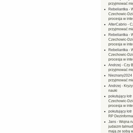
przyjmować mi
Rebeliantka
-
W
Czechowic-Dzie
procesja w inte
AlterCabrio
-
C
przyjmować mi
Rebeliantka
-
W
Czechowic-Dzie
procesja w inte
Rebeliantka
-
W
Czechowic-Dzie
procesja w inte
Andrzej
-
Czy B
przyjmować mi
Nieznany2024
przyjmować mi
Andrzej
-
Kryzy
nauki
pokutujący łotr
Czechowic-Dzie
procesja w inte
pokutujący łotr
RP Dezinformac
Jans
-
Wojna na
judaizm talmud
mają ze sobą 