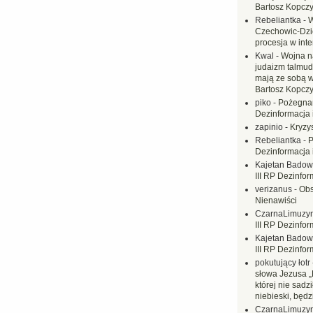
Bartosz Kopczy
Rebeliantka
-
W
Czechowic-Dzie
procesja w inte
Kwal
-
Wojna n
judaizm talmud
mają ze sobą 
Bartosz Kopczy
piko
-
Pożegnan
Dezinformacja 
zapinio
-
Kryzys
Rebeliantka
-
P
Dezinformacja 
Kajetan Badow
III RP Dezinfor
verizanus
-
Obs
Nienawiści
CzarnaLimuzy
III RP Dezinfor
Kajetan Badow
III RP Dezinfor
pokutujący łotr
słowa Jezusa „
której nie sadzi
niebieski, będ
CzarnaLimuzy