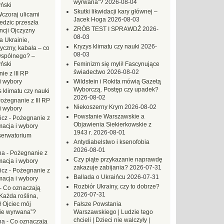
wyrwana”?
2026-08-04
ński
Skutki likwidacji kary głównej –
czoraj ulicami
Jacek Hoga
2026-08-03
dzic przeszła
ZRÓB TEST I SPRAWDŹ
2026-
ncji Ojczyzny
08-03
a Ukrainie,
Kryzys klimatu czy nauki
2026-
yczny, kabała – co
08-03
wspólnego? –
ński
Feminizm się myli! Fascynujące
świadectwo
2026-08-02
ie z III RP
i wybory
Wildstein i Rokita mówią Gazetą
Wyborczą. Postęp czy upadek?
 klimatu czy nauki
2026-08-02
ożegnanie z III RP
Niekoszerny Krym
2026-08-02
i wybory
Powstanie Warszawskie a
icz
-
Pożegnanie z
Objawienia Siekierkowskie z
macja i wybory
1943 r.
2026-08-01
erwatorium
Antydiabelstwo i ksenofobia
2026-08-01
na
-
Pożegnanie z
Czy piąte przykazanie naprawdę
macja i wybory
zakazuje zabijania?
2026-07-31
icz
-
Pożegnanie z
Ballada o Ukraińcu
2026-07-31
macja i wybory
Rozbiór Ukrainy, czy to dobrze?
-
Co oznaczają
2026-07-31
Każda roślina,
ł Ojciec mój
Fałsze Powstania
zie wyrwana”?
Warszawskiego | Ludzie tego
chcieli | Dzieci nie walczyły |
na
-
Co oznaczają