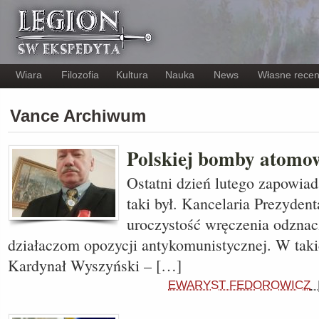
Wiara
Filozofia
Kultura
Nauka
News
Własne recen
Vance Archiwum
Polskiej bomby atomow
Ostatni dzień lutego zapowiada
taki był. Kancelaria Prezyden
uroczystość wręczenia odzna
działaczom opozycji antykomunistycznej. W taki
Kardynał Wyszyński – […]
EWARYST FEDOROWICZ