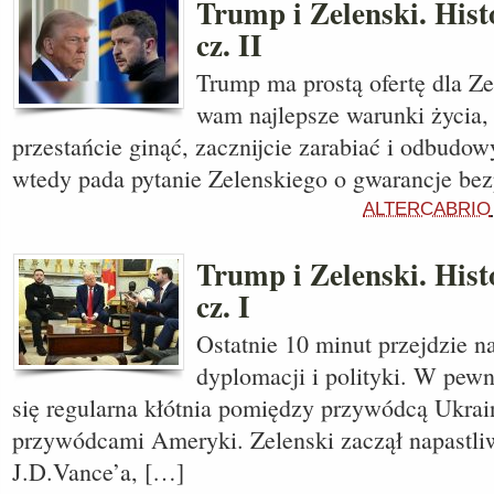
Trump i Zelenski. His
cz. II
Trump ma prostą ofertę dla Ze
wam najlepsze warunki życia, 
przestańcie ginąć, zacznijcie zarabiać i odbudow
wtedy pada pytanie Zelenskiego o gwarancje be
ALTERCABRIO
Trump i Zelenski. His
cz. I
Ostatnie 10 minut przejdzie na
dyplomacji i polityki. W pe
się regularna kłótnia pomiędzy przywódcą Ukra
przywódcami Ameryki. Zelenski zaczął napastli
J.D.Vance’a, […]