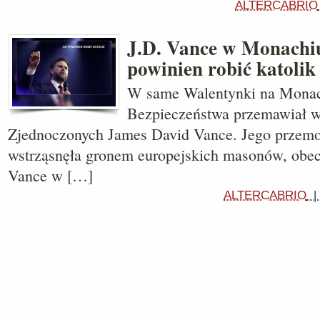
ALTERCABRIO
J.D. Vance w Monachiu
powinien robić katolik
W same Walentynki na Monach
Bezpieczeństwa przemawiał w
Zjednoczonych James David Vance. Jego przemo
wstrząsnęła gronem europejskich masonów, obec
Vance w […]
ALTERCABRIO