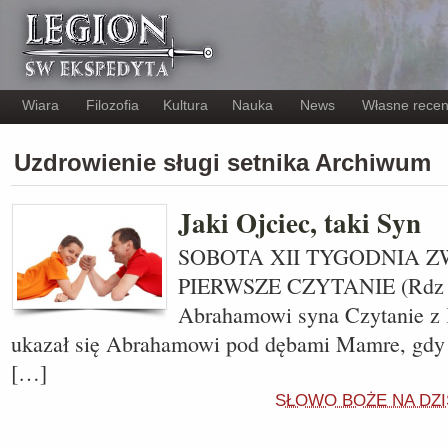
Wiara
Filozofia
Kultura
Nauka
News
Własne recen
Uzdrowienie sługi setnika Archiwum
Jaki Ojciec, taki Syn
SOBOTA XII TYGODNIA Z
PIERWSZE CZYTANIE (Rdz 18
Abrahamowi syna Czytanie z 
ukazał się Abrahamowi pod dębami Mamre, gdy t
[…]
SŁOWO BOŻE NA DZI