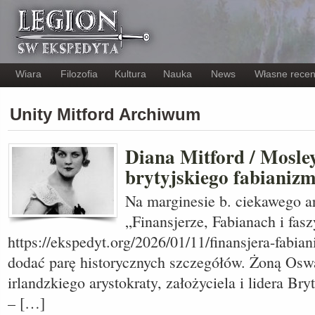
Wiara
Filozofia
Kultura
Nauka
News
Własne recen
Unity Mitford Archiwum
Diana Mitford / Mosle
brytyjskiego fabianiz
Na marginesie b. ciekawego ar
„Finansjerze, Fabianach i fasz
https://ekspedyt.org/2026/01/11/finansjera-fabiani
dodać parę historycznych szczegółów. Żoną Osw
irlandzkiego arystokraty, założyciela i lidera Bry
– […]