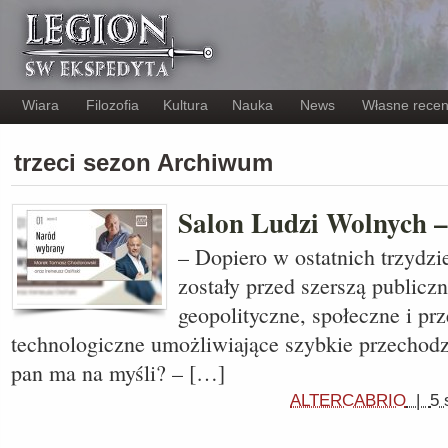
Wiara
Filozofia
Kultura
Nauka
News
Własne recen
trzeci sezon Archiwum
Salon Ludzi Wolnych 
– Dopiero w ostatnich trzydzi
zostały przed szerszą publicz
geopolityczne, społeczne i pr
technologiczne umożliwiające szybkie przechodz
pan ma na myśli? – […]
ALTERCABRIO
|
5 