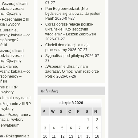
07-27
-
Wczoraj ulicami
dzic przeszła
Pan Bóg powiedział: „Nie
ncji Ojczyzny
będziecie się tatuować. Ja jestem
Pan!”
2026-07-27
-
Pożegnanie z III
ja i wybory
Coraz gorsze relacje polsko-
ukraińskie | Kto jest czyim
 Ukrainie,
wrogiem? – Leszek Żebrowski
yczny, kabała – co
2026-07-27
wspólnego? –
ński
Chcieli demokracji, a mają
proces karny
2026-07-27
czoraj ulicami
dzic przeszła
Sygnaliści pod gilotyną
2026-07-
ncji Ojczyzny
27
a Ukrainie,
„Wspieranie Ukrainy nam
yczny, kabała – co
zagraża”. O możliwym rozbiorze
wspólnego? –
Polski
2026-07-26
ński
ie z III RP
Kalendarz
i wybory
 klimatu czy nauki
sierpień 2026
ożegnanie z III RP
i wybory
P
W
Ś
C
P
S
N
icz
-
Pożegnanie z
macja i wybory
1
2
erwatorium
3
4
5
6
7
8
9
na
-
Pożegnanie z
10
11
12
13
14
15
16