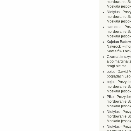
mordowanie Sow
Moskala jest o
Nietytus
-
Prez
mordowanie Sow
Moskala jest o
stan orda
-
Pre
mordowanie Sow
Moskala jest o
Kajetan Badow
Nawrocki – mo
Sowietów i bici
CzarnaLimuzy
albo marginaliz
drogi nie ma
pejot
-
Dawid M
poglądach Leo
pejot
-
Prezyde
mordowanie Sow
Moskala jest o
Piko
-
Prezyden
mordowanie Sow
Moskala jest o
Nietytus
-
Prez
mordowanie Sow
Moskala jest o
Nietytus
-
Prez