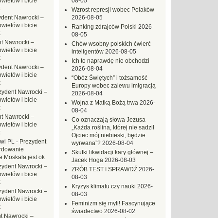
ietów i bicie
08-05
k
Wzrost represji wobec Polaków
ydent Nawrocki –
2026-08-05
ietów i bicie
Ranking zdrajców Polski
2026-
k
08-05
t Nawrocki –
Chów wsobny polskich ćwierć
ietów i bicie
inteligentów
2026-08-05
k
Ich to naprawdę nie obchodzi
ydent Nawrocki –
2026-08-04
ietów i bicie
“Obóz Świętych” i tożsamość
k
Europy wobec zalewu imigracją
zydent Nawrocki –
2026-08-04
ietów i bicie
Wojna z Matką Bożą trwa
2026-
k
08-04
t Nawrocki –
Co oznaczają słowa Jezusa
ietów i bicie
„Każda roślina, której nie sadził
k
Ojciec mój niebieski, będzie
owi PL
-
Prezydent
wyrwana”?
2026-08-04
rdowanie
Skutki likwidacji kary głównej –
e Moskala jest ok
Jacek Hoga
2026-08-03
zydent Nawrocki –
ZRÓB TEST I SPRAWDŹ
2026-
ietów i bicie
08-03
k
Kryzys klimatu czy nauki
2026-
zydent Nawrocki –
08-03
ietów i bicie
Feminizm się myli! Fascynujące
k
świadectwo
2026-08-02
t Nawrocki –