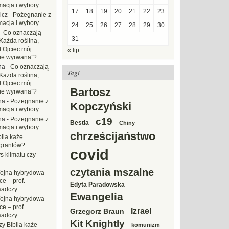
macja i wybory
17
18
19
20
21
22
23
icz
-
Pożegnanie z
macja i wybory
24
25
26
27
28
29
30
-
Co oznaczają
31
Każda roślina,
ł Ojciec mój
« lip
zie wyrwana”?
na
-
Co oznaczają
Tagi
Każda roślina,
ł Ojciec mój
Bartosz
zie wyrwana”?
na
-
Pożegnanie z
Kopczyński
macja i wybory
na
-
Pożegnanie z
c19
Bestia
Chiny
macja i wybory
chrześcijaństwo
blia każe
grantów?
covid
s klimatu czy
czytania mszalne
ojna hybrydowa
e – prof.
Edyta Paradowska
sadczy
Ewangelia
ojna hybrydowa
e – prof.
Izrael
Grzegorz Braun
sadczy
Kit Knightly
zy Biblia każe
komunizm