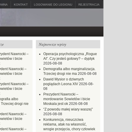
ÓWNA
KONTAKT
LOGOWANIE DO LEGIONU
REJESTRACJA
rze
Najnowsze wpisy
zydent Nawrocki –
Operacja psychologiczna „Rogue
ietów i bicie
AI”. Czy jesteś gotowy? – dyptyk
k
2026-08-08
ydent Nawrocki –
Demografia albo marginalizacja.
ietów i bicie
Trzeciej drogi nie ma
2026-08-08
k
Dawid Mysior o dziwnych
zydent Nawrocki –
poglądach Leona XIV
2026-08-
ietów i bicie
08
k
Prezydent Nawrocki –
grafia albo
mordowanie Sowietów i bicie
 Trzeciej drogi nie
Moskala jest ok
2026-08-08
“Z powodu małej wiary waszej”
ydent Nawrocki –
2026-08-08
ietów i bicie
Konkurencja, nieuczciwa
k
reklama, atak na własność,
ydent Nawrocki –
wrogie przejęcia, chory człowiek