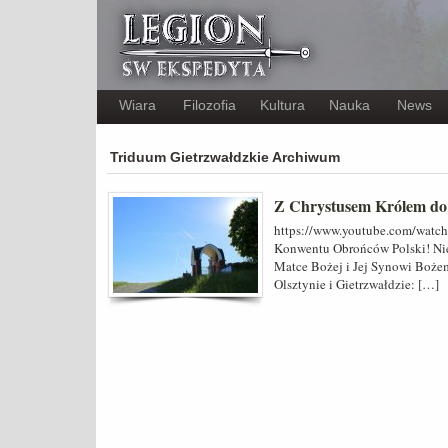
Wiara
Filozofia
Kultura
Nauka
News
Triduum Gietrzwałdzkie Archiwum
Z Chrystusem Królem do
https://www.youtube.com/wat
Konwentu Obrońców Polski! Nie
Matce Bożej i Jej Synowi Bożem
Olsztynie i Gietrzwałdzie: […]