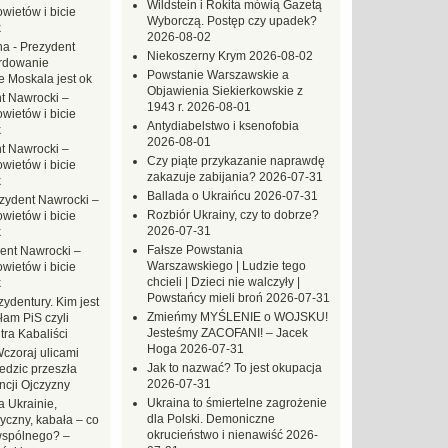
Wildstein i Rokita mówią Gazetą
ietów i bicie
Wyborczą. Postęp czy upadek?
k
2026-08-02
na
-
Prezydent
Niekoszerny Krym
2026-08-02
rdowanie
Powstanie Warszawskie a
e Moskala jest ok
Objawienia Siekierkowskie z
t Nawrocki –
1943 r.
2026-08-01
ietów i bicie
Antydiabelstwo i ksenofobia
k
2026-08-01
t Nawrocki –
Czy piąte przykazanie naprawdę
ietów i bicie
zakazuje zabijania?
2026-07-31
k
Ballada o Ukraińcu
2026-07-31
zydent Nawrocki –
Rozbiór Ukrainy, czy to dobrze?
ietów i bicie
2026-07-31
k
Fałsze Powstania
ent Nawrocki –
Warszawskiego | Ludzie tego
ietów i bicie
chcieli | Dzieci nie walczyły |
k
Powstańcy mieli broń
2026-07-31
ydentury. Kim jest
Zmieńmy MYŚLENIE o WOJSKU!
am PiS czyli
Jesteśmy ZACOFANI! – Jacek
tra Kabaliści
Hoga
2026-07-31
czoraj ulicami
Jak to nazwać? To jest okupacja
dzic przeszła
2026-07-31
ncji Ojczyzny
Ukraina to śmiertelne zagrożenie
 Ukrainie,
dla Polski. Demoniczne
yczny, kabała – co
okrucieństwo i nienawiść
2026-
wspólnego? –