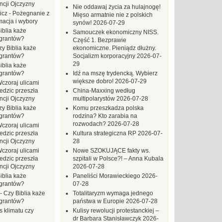
ncji Ojczyzny
Nie oddawaj życia za hulajnogę!
icz
-
Pożegnanie z
Mięso armatnie nie z polskich
macja i wybory
synów!
2026-07-29
iblia każe
Samouczek ekonomiczny NISS.
grantów?
Część 1. Bezprawie
zy Biblia każe
ekonomiczne. Pieniądz dłużny.
grantów?
Socjalizm korporacyjny
2026-07-
29
iblia każe
grantów?
Idź na mszę trydencką. Wybierz
większe dobro!
2026-07-29
czoraj ulicami
dzic przeszła
China-Maxxing według
ncji Ojczyzny
multipolarystów
2026-07-28
zy Biblia każe
Komu przeszkadza polska
grantów?
rodzina? Kto zarabia na
rozwodach?
2026-07-28
czoraj ulicami
dzic przeszła
Kultura strategiczna RP
2026-07-
ncji Ojczyzny
28
czoraj ulicami
Nowe SZOKUJĄCE fakty ws.
dzic przeszła
szpitali w Polsce?! – Anna Kubala
ncji Ojczyzny
2026-07-28
iblia każe
Paneliści Morawieckiego
2026-
grantów?
07-28
-
Czy Biblia każe
Totalitaryzm wymaga jednego
grantów?
państwa w Europie
2026-07-28
s klimatu czy
Kulisy rewolucji protestanckiej –
dr Barbara Stanisławczyk
2026-