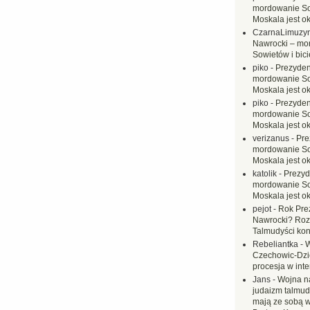
mordowanie Sow
Moskala jest o
CzarnaLimuzy
Nawrocki – mo
Sowietów i bici
piko
-
Prezyden
mordowanie Sow
Moskala jest o
piko
-
Prezyden
mordowanie Sow
Moskala jest o
verizanus
-
Pre
mordowanie Sow
Moskala jest o
katolik
-
Prezyd
mordowanie Sow
Moskala jest o
pejot
-
Rok Prez
Nawrocki? Rozł
Talmudyści kon
Rebeliantka
-
W
Czechowic-Dzie
procesja w inte
Jans
-
Wojna na
judaizm talmud
mają ze sobą 