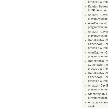
procesja w inte
Kajetan Badow
III RP Dezinfor
Andrzej
-
Czy B
przyjmować mi
AlterCabrio
-
C
przyjmować mi
Andrzej
-
Czy B
przyjmować mi
Rebeliantka
-
W
Czechowic-Dzie
procesja w inte
AlterCabrio
-
C
przyjmować mi
Rebeliantka
-
W
Czechowic-Dzie
procesja w inte
Rebeliantka
-
W
Czechowic-Dzie
procesja w inte
Andrzej
-
Czy B
przyjmować mi
Nieznany2024
przyjmować mi
Andrzej
-
Kryzy
nauki