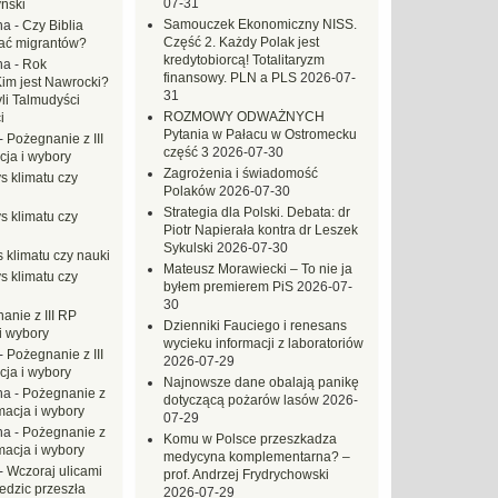
07-31
ński
Samouczek Ekonomiczny NISS.
na
-
Czy Biblia
Część 2. Każdy Polak jest
ać migrantów?
kredytobiorcą! Totalitaryzm
na
-
Rok
finansowy. PLN a PLS
2026-07-
Kim jest Nawrocki?
31
li Talmudyści
ROZMOWY ODWAŻNYCH
i
Pytania w Pałacu w Ostromecku
-
Pożegnanie z III
część 3
2026-07-30
ja i wybory
Zagrożenia i świadomość
s klimatu czy
Polaków
2026-07-30
Strategia dla Polski. Debata: dr
s klimatu czy
Piotr Napierała kontra dr Leszek
Sykulski
2026-07-30
 klimatu czy nauki
Mateusz Morawiecki – To nie ja
s klimatu czy
byłem premierem PiS
2026-07-
30
anie z III RP
Dzienniki Fauciego i renesans
i wybory
wycieku informacji z laboratoriów
-
Pożegnanie z III
2026-07-29
ja i wybory
Najnowsze dane obalają panikę
na
-
Pożegnanie z
dotyczącą pożarów lasów
2026-
macja i wybory
07-29
na
-
Pożegnanie z
Komu w Polsce przeszkadza
macja i wybory
medycyna komplementarna? –
-
Wczoraj ulicami
prof. Andrzej Frydrychowski
dzic przeszła
2026-07-29