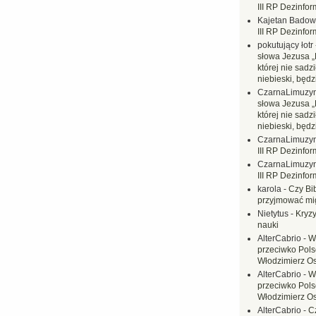
III RP Dezinfor
Kajetan Badow
III RP Dezinfor
pokutujący łotr
słowa Jezusa „
której nie sadzi
niebieski, będ
CzarnaLimuzy
słowa Jezusa „
której nie sadzi
niebieski, będ
CzarnaLimuzy
III RP Dezinfor
CzarnaLimuzy
III RP Dezinfor
karola
-
Czy Bi
przyjmować mi
Nietytus
-
Kryzy
nauki
AlterCabrio
-
W
przeciwko Polsc
Włodzimierz O
AlterCabrio
-
W
przeciwko Polsc
Włodzimierz O
AlterCabrio
-
C