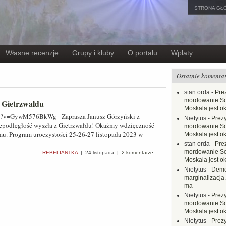
STRONA GŁ
Własne recenzje
Grupy i kluby
O portalu
Wpłaty
Ostatnie komenta
stan orda
-
Pre
mordowanie Sow
 Gietrzwałdu
Moskala jest o
ch?v=GywM576BkWg Zaprasza Janusz Górzyński z
Nietytus
-
Prez
podległość wyszła z Gietrzwałdu! Okażmy wdzięczność
mordowanie Sow
u. Program uroczystości 25-26-27 listopada 2023 w
Moskala jest o
stan orda
-
Pre
mordowanie Sow
REBELIANTKA
|
24 listopada
|
2 komentarze
Moskala jest o
Nietytus
-
Demo
marginalizacja.
ma
Nietytus
-
Prez
mordowanie Sow
Moskala jest o
Nietytus
-
Prez