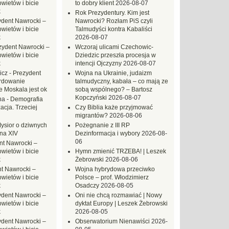
ietów i bicie
to dobry klient
2026-08-07
k
Rok Prezydentury. Kim jest
ydent Nawrocki –
Nawrocki? Rozłam PiS czyli
ietów i bicie
Talmudyści kontra Kabaliści
k
2026-08-07
zydent Nawrocki –
Wczoraj ulicami Czechowic-
ietów i bicie
Dziedzic przeszła procesja w
k
intencji Ojczyzny
2026-08-07
icz
-
Prezydent
Wojna na Ukrainie, judaizm
rdowanie
talmudyczny, kabała – co mają ze
e Moskala jest ok
sobą wspólnego? – Bartosz
Kopczyński
2026-08-07
na
-
Demografia
acja. Trzeciej
Czy Biblia każe przyjmować
migrantów?
2026-08-06
ysior o dziwnych
Pożegnanie z III RP
na XIV
Dezinformacja i wybory
2026-08-
06
nt Nawrocki –
ietów i bicie
Hymn zmienić TRZEBA! | Leszek
k
Żebrowski
2026-08-06
t Nawrocki –
Wojna hybrydowa przeciwko
ietów i bicie
Polsce – prof. Włodzimierz
k
Osadczy
2026-08-05
ydent Nawrocki –
Oni nie chcą rozmawiać | Nowy
ietów i bicie
dyktat Europy | Leszek Żebrowski
k
2026-08-05
ydent Nawrocki –
Obserwatorium Nienawiści
2026-