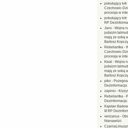
pokutujący łotr
Czechowic-Dzie
procesja w inte
pokutujący łotr
RP Dezinformac
Jans
-
Wojna na
judaizm talmud
mają ze sobą 
Bartosz Kopczy
Rebeliantka
-
W
Czechowic-Dzie
procesja w inte
Kwal
-
Wojna n
judaizm talmud
mają ze sobą 
Bartosz Kopczy
piko
-
Pożegnan
Dezinformacja 
zapinio
-
Kryzys
Rebeliantka
-
P
Dezinformacja 
Kajetan Badow
III RP Dezinfor
verizanus
-
Obs
Nienawiści
CzarnaLimuzy