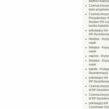
Bartosz Kopczy
CzarnaLimuzy
każe przyjmow
CzarnaLimuzy
Prezydentury. 
Rozłam PiS czy
kontra Kabaliśc
pokutujący łotr
RP Dezinformac
Nietytus
-
Kryzy
nauki
Nietytus
-
Kryzy
nauki
zapinio
-
Kryzys
Nietytus
-
Kryzy
nauki
katolik
-
Pożegn
Dezinformacja 
pokutujący łotr
RP Dezinformac
CzarnaLimuzy
III RP Dezinfor
CzarnaLimuzy
III RP Dezinfor
pokutujący łotr
Czechowic-Dzie