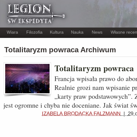
Wiara
Filozofia
Kultura
Nauka
News
Własne recen
Totalitaryzm powraca Archiwum
Totalitaryzm powraca
Francja wpisała prawo do aborc
Realnie grozi nam wpisanie pr
„karty praw podstawowych”. Z
jest ogromne i chyba nie doceniane. Jak świat 
IZABELA BRODACKA FALZMANN
|
29 