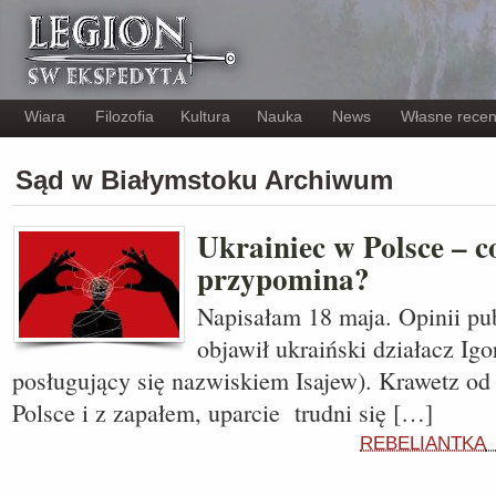
Wiara
Filozofia
Kultura
Nauka
News
Własne recen
Sąd w Białymstoku Archiwum
Ukrainiec w Polsce – c
przypomina?
Napisałam 18 maja. Opinii pu
objawił ukraiński działacz Ig
posługujący się nazwiskiem Isajew). Krawetz od
Polsce i z zapałem, uparcie trudni się […]
REBELIANTKA