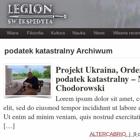
Wiara
Filozofia
Kultura
Nauka
News
Własne recen
podatek katastralny Archiwum
Projekt Ukraina, Order
podatek katastralny –
Chodorowski
Lorem ipsum dolor sit amet, c
elit, sed do eiusmod tempor incididunt ut labore 
Ut enim ad minim veniam, quis nostrud exercitati
[…]
ALTERCABRIO
|
9 