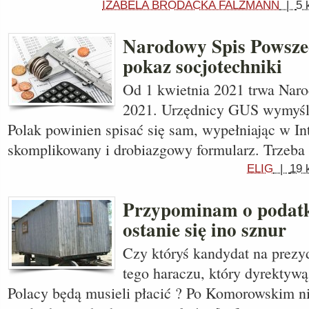
IZABELA BRODACKA FALZMANN
|
5 
Narodowy Spis Powsze
pokaz socjotechniki
Od 1 kwietnia 2021 trwa Nar
2021. Urzędnicy GUS wymyślil
Polak powinien spisać się sam, wypełniając w In
skomplikowany i drobiazgowy formularz. Trzeba
ELIG
|
19 
Przypominam o podat
ostanie się ino sznur
Czy któryś kandydat na prezyd
tego haraczu, który dyrektywą
Polacy będą musieli płacić ? Po Komorowskim n