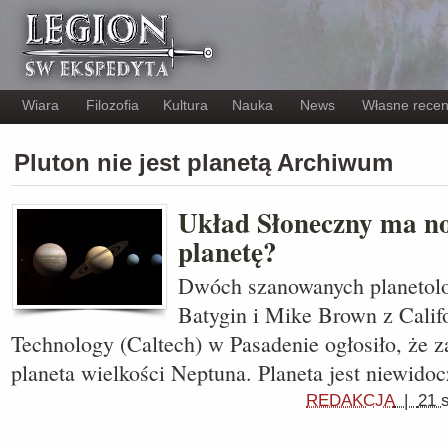
Wiara
Filozofia
Kultura
Nauka
News
Własne recen
Pluton nie jest planetą Archiwum
Układ Słoneczny ma no
planetę?
Dwóch szanowanych planetol
Batygin i Mike Brown z Califor
Technology (Caltech) w Pasadenie ogłosiło, że z
planeta wielkości Neptuna. Planeta jest niewid
REDAKCJA
|
21 