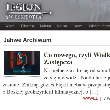
Wiara
Filozofia
Kultura
Nauka
News
Własne recen
Jahwe Archiwum
Co nowego, czyli Wiel
Zastępcza
Na niebie zaroiło się od sam
że się nie widzi. Niebo takie 
zasnute. Zniknął gdzieś błękit nieba w przepast
o Boskiej geoinżynierii klimatycznej, o […]
WAWEL
|
7 w