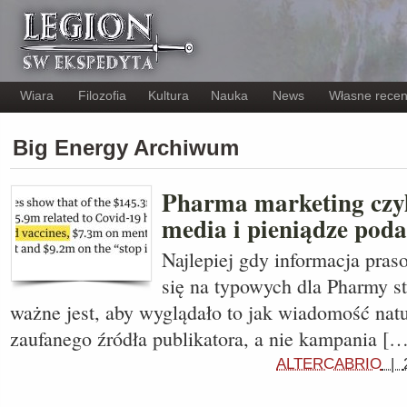
Wiara
Filozofia
Kultura
Nauka
News
Własne recen
Big Energy Archiwum
Pharma marketing czyl
media i pieniądze pod
Najlepiej gdy informacja pras
się na typowych dla Pharmy s
ważne jest, aby wyglądało to jak wiadomość nat
zaufanego źródła publikatora, a nie kampania […
ALTERCABRIO
|