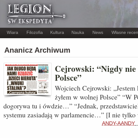
Wiara
Filozofia
Kultura
Nauka
News
Własne recen
Ananicz Archiwum
Cejrowski: “Nigdy nie
Polsce”
Wojciech Cejrowski: „Jestem 
żyłem w wolnej Polsce” “W 
dogorywa tu i ówdzie…” “Jednak, przedstawicie
systemu zasiadają w parlamencie…” [I nie tylko
ANDY-AANDY