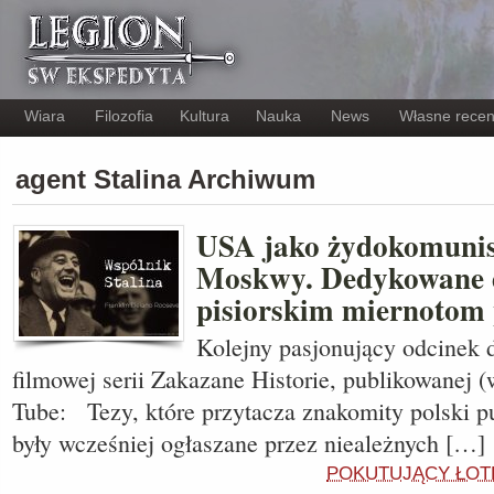
Wiara
Filozofia
Kultura
Nauka
News
Własne recen
agent Stalina Archiwum
USA jako żydokomunis
Moskwy. Dedykowane d
pisiorskim miernotom 
Kolejny pasjonujący odcinek d
filmowej serii Zakazane Historie, publikowanej (
Tube: Tezy, które przytacza znakomity polski pu
były wcześniej ogłaszane przez nieależnych […]
POKUTUJĄCY ŁOT